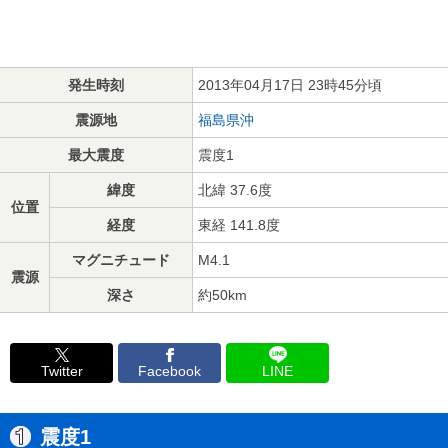
発生時刻
2013年04月17日 23時45分頃
震源地
福島県沖
最大震度
震度1
緯度
北緯 37.6度
位置
経度
東経 141.8度
マグニチュード
M4.1
震源
深さ
約50km
Twitter
Facebook
LINE
震度1