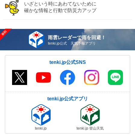
いざという時にあわてないために
確かな情報と行動で防災力アップ
雨雲レーダーで雨を回避！
tenki.jp公式 天気予報アプリ
tenki.jp公式SNS
tenki.jp公式アプリ
tenki.jp
tenki.jp 登山天気