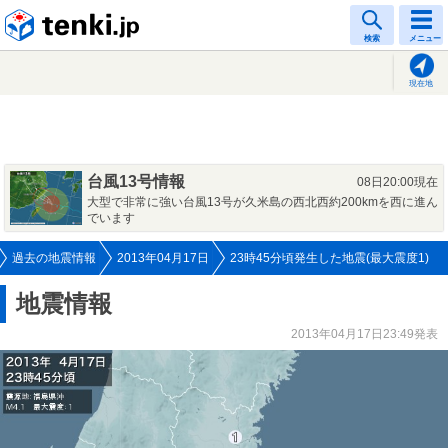
tenki.jp
検索
メニュー
現在地
台風13号情報
08日20:00現在
大型で非常に強い台風13号が久米島の西北西約200kmを西に進ん
でいます
過去の地震情報
2013年04月17日
23時45分頃発生した地震(最大震度1)
地震情報
2013年04月17日23:49発表