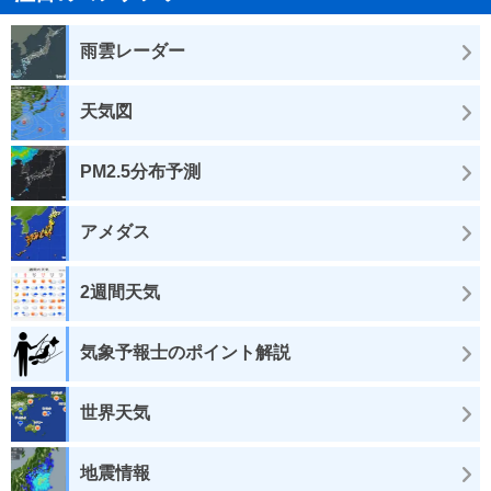
雨雲レーダー
天気図
PM2.5分布予測
アメダス
2週間天気
気象予報士のポイント解説
世界天気
地震情報