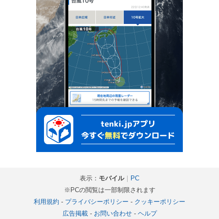
表示：
モバイル
｜
PC
※PCの閲覧は一部制限されます
利用規約
-
プライバシーポリシー
-
クッキーポリシー
広告掲載
-
お問い合わせ
-
ヘルプ