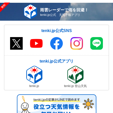
雨雲レーダーで雨を回避！
tenki.jp公式 天気予報アプリ
tenki.jp公式SNS
tenki.jp公式アプリ
tenki.jp
tenki.jp 登山天気