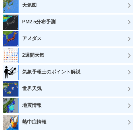
天気図
PM2.5分布予測
アメダス
2週間天気
気象予報士のポイント解説
世界天気
地震情報
熱中症情報