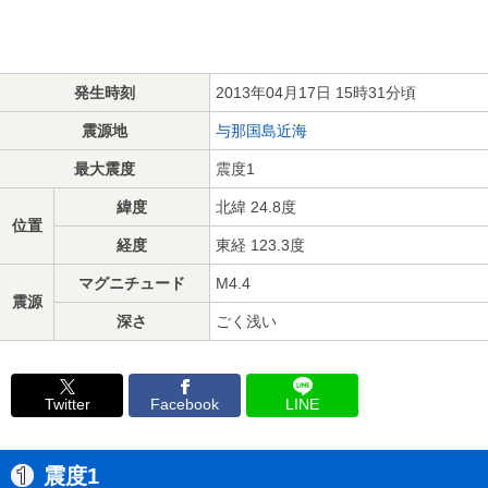
発生時刻
2013年04月17日 15時31分頃
震源地
与那国島近海
最大震度
震度1
緯度
北緯 24.8度
位置
経度
東経 123.3度
マグニチュード
M4.4
震源
深さ
ごく浅い
Twitter
Facebook
LINE
震度1