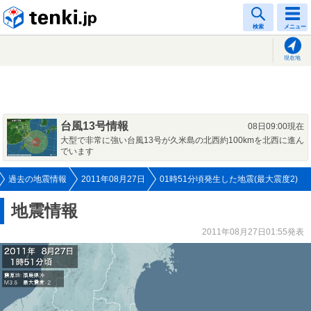
tenki.jp
検索
メニュー
現在地
台風13号情報
08日09:00現在
大型で非常に強い台風13号が久米島の北西約100kmを北西に進ん
でいます
過去の地震情報
2011年08月27日
01時51分頃発生した地震(最大震度2)
地震情報
2011年08月27日01:55発表