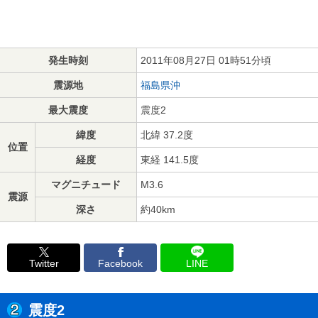
発生時刻
2011年08月27日 01時51分頃
震源地
福島県沖
最大震度
震度2
緯度
北緯 37.2度
位置
経度
東経 141.5度
マグニチュード
M3.6
震源
深さ
約40km
Twitter
Facebook
LINE
震度2