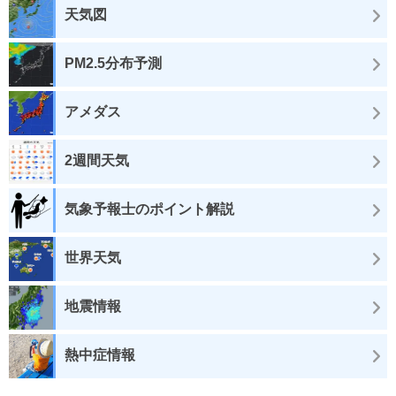
天気図
PM2.5分布予測
アメダス
2週間天気
気象予報士のポイント解説
世界天気
地震情報
熱中症情報