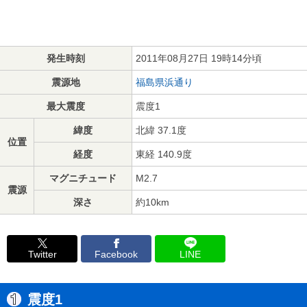
発生時刻
2011年08月27日 19時14分頃
震源地
福島県浜通り
最大震度
震度1
緯度
北緯 37.1度
位置
経度
東経 140.9度
マグニチュード
M2.7
震源
深さ
約10km
Twitter
Facebook
LINE
震度1