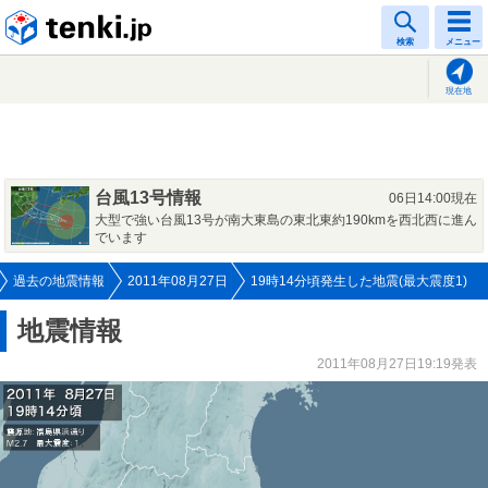
tenki.jp
検索
メニュー
現在地
台風13号情報
06日14:00現在
大型で強い台風13号が南大東島の東北東約190kmを西北西に進ん
でいます
過去の地震情報
2011年08月27日
19時14分頃発生した地震(最大震度1)
地震情報
2011年08月27日19:19発表