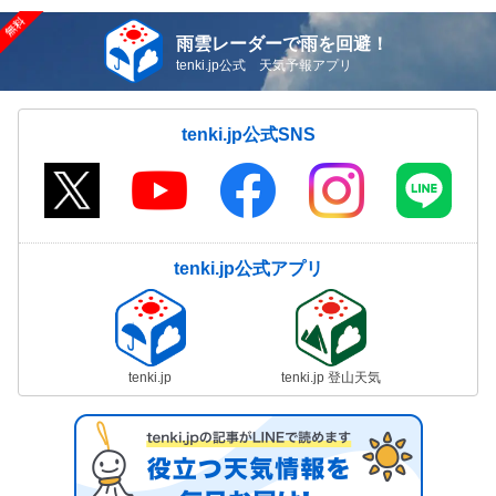
雨雲レーダーで雨を回避！
tenki.jp公式 天気予報アプリ
tenki.jp公式SNS
tenki.jp公式アプリ
tenki.jp
tenki.jp 登山天気