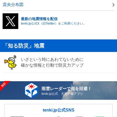
震央分布図
最新の地震情報を配信
tenki.jp公式X（旧Twitter）をご利用ください。
「知る防災」地震
いざという時にあわてないために
確かな情報と行動で防災力アップ
雨雲レーダーで雨を回避！
tenki.jp公式 天気予報アプリ
tenki.jp公式SNS