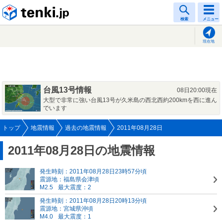
tenki.jp
検索
メニュー
現在地
台風13号情報
08日20:00現在
大型で非常に強い台風13号が久米島の西北西約200kmを西に進ん
でいます
トップ
地震情報
過去の地震情報
2011年08月28日
2011年08月28日の地震情報
発生時刻：2011年08月28日23時57分頃
震源地：福島県会津頃
M2.5
最大震度：2
発生時刻：2011年08月28日20時13分頃
震源地：宮城県沖頃
M4.0
最大震度：1