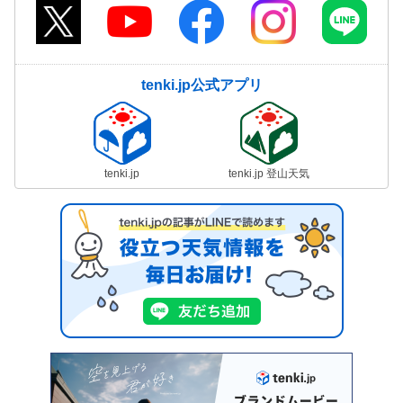
tenki.jp公式アプリ
tenki.jp
tenki.jp 登山天気