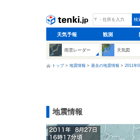
tenki.jp
検
天気予報
観測
雨雲レーダー
天気図
トップ
地震情報
過去の地震情報
2011年
地震情報