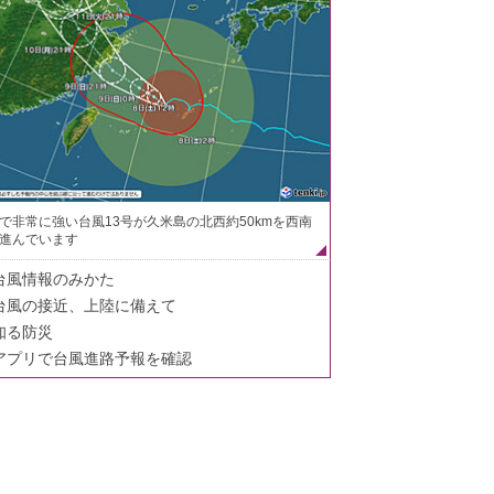
で非常に強い台風13号が久米島の北西約50kmを西南
進んでいます
台風情報のみかた
台風の接近、上陸に備えて
知る防災
アプリで台風進路予報を確認