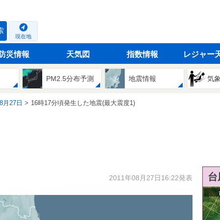
索
現在地
防災情報
天気図
指数情報
レジャー
PM2.5分布予測
地震情報
気
08月27日
16時17分頃発生した地震(最大震度1)
台
2011年08月27日16:22発表