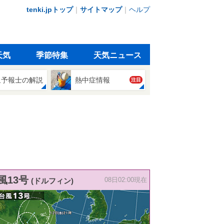
tenki.jpトップ
｜
サイトマップ
｜
ヘルプ
天気
季節特集
天気ニュース
象予報士の解説
熱中症情報
注目
風13号
(ドルフィン)
08日02:00現在