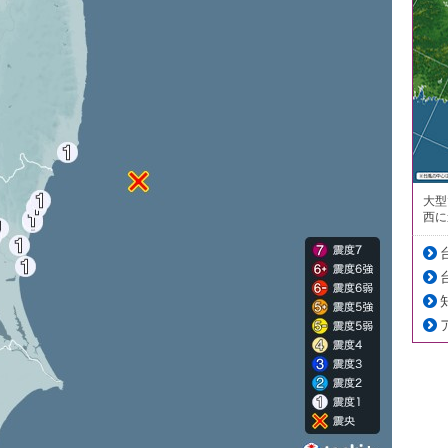
大型
西に