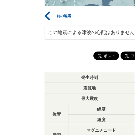
前の地震
この地震による津波の心配はありません
発生時刻
震源地
最大震度
緯度
位置
経度
マグニチュード