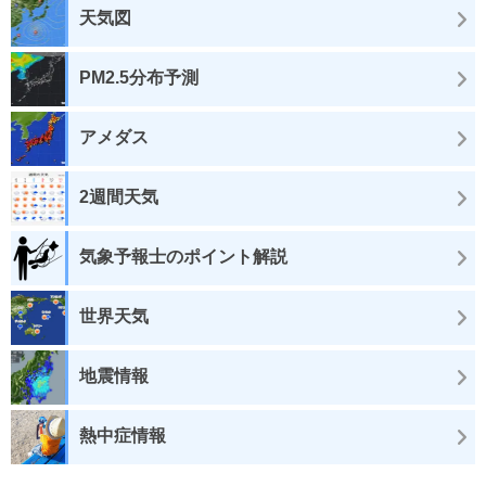
天気図
PM2.5分布予測
アメダス
2週間天気
気象予報士のポイント解説
世界天気
地震情報
熱中症情報