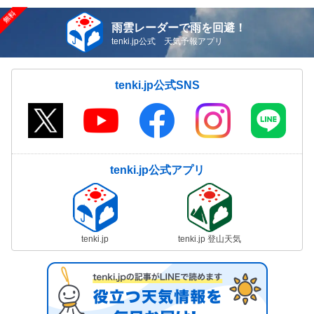
雨雲レーダーで雨を回避！
tenki.jp公式 天気予報アプリ
tenki.jp公式SNS
tenki.jp公式アプリ
tenki.jp
tenki.jp 登山天気