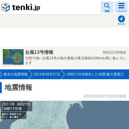
tenki.jp
検索
メニュー
現在地
台風13号情報
06日12:00現在
大型で強い台風13号が南大東島の東北東約220kmを西に進んでい
ます
過去の地震情報
2011年08月27日
18時17分頃発生した地震(最大震度1)
地震情報
2011年08月27日18:22発表