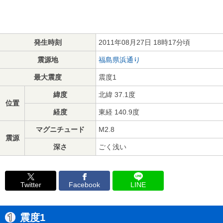
発生時刻
2011年08月27日 18時17分頃
震源地
福島県浜通り
最大震度
震度1
緯度
北緯 37.1度
位置
経度
東経 140.9度
マグニチュード
M2.8
震源
深さ
ごく浅い
Twitter
Facebook
LINE
震度1