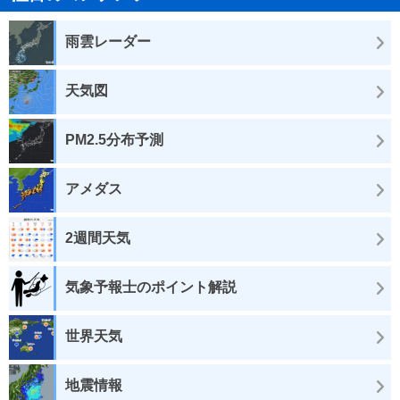
雨雲レーダー
天気図
PM2.5分布予測
アメダス
2週間天気
気象予報士のポイント解説
世界天気
地震情報