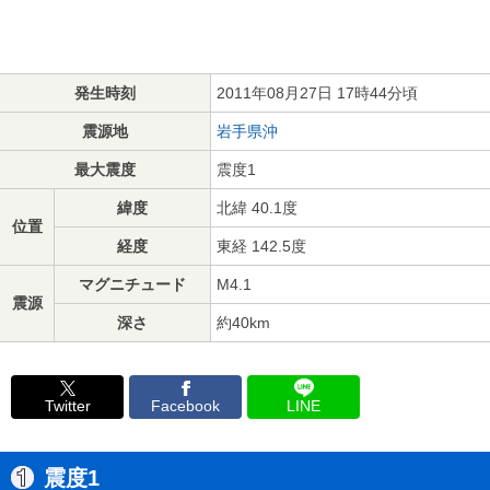
発生時刻
2011年08月27日 17時44分頃
震源地
岩手県沖
最大震度
震度1
緯度
北緯 40.1度
位置
経度
東経 142.5度
マグニチュード
M4.1
震源
深さ
約40km
Twitter
Facebook
LINE
震度1