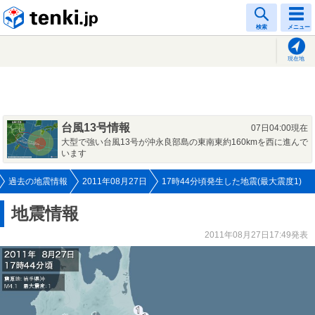
tenki.jp
検索
メニュー
現在地
台風13号情報
07日04:00現在
大型で強い台風13号が沖永良部島の東南東約160kmを西に進んで
います
過去の地震情報
2011年08月27日
17時44分頃発生した地震(最大震度1)
地震情報
2011年08月27日17:49発表