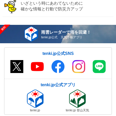
いざという時にあわてないために
確かな情報と行動で防災力アップ
雨雲レーダーで雨を回避！
tenki.jp公式 天気予報アプリ
tenki.jp公式SNS
tenki.jp公式アプリ
tenki.jp
tenki.jp 登山天気