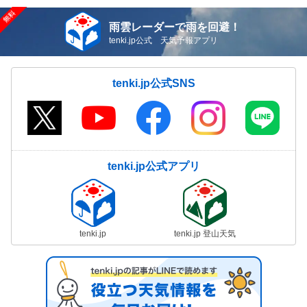
雨雲レーダーで雨を回避！
tenki.jp公式 天気予報アプリ
tenki.jp公式SNS
tenki.jp公式アプリ
tenki.jp
tenki.jp 登山天気