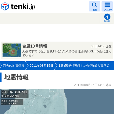
tenki.jp
検索
メニュー
現在地
台風13号情報
08日14:00現在
大型で非常に強い台風13号が久米島の西北西約160kmを西に進ん
でいます
過去の地震情報
2011年08月15日
13時56分頃発生した地震(最大震度1)
地震情報
2011年08月15日14:00発表