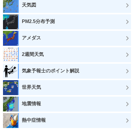
天気図
PM2.5分布予測
アメダス
2週間天気
気象予報士のポイント解説
世界天気
地震情報
熱中症情報