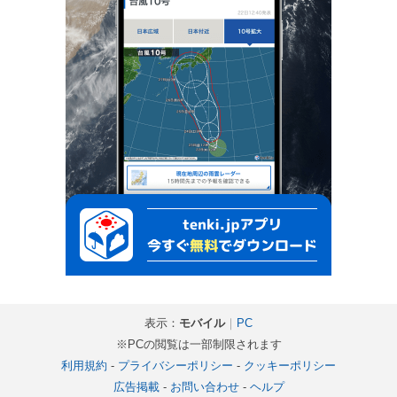
表示：
モバイル
｜
PC
※PCの閲覧は一部制限されます
利用規約
-
プライバシーポリシー
-
クッキーポリシー
広告掲載
-
お問い合わせ
-
ヘルプ