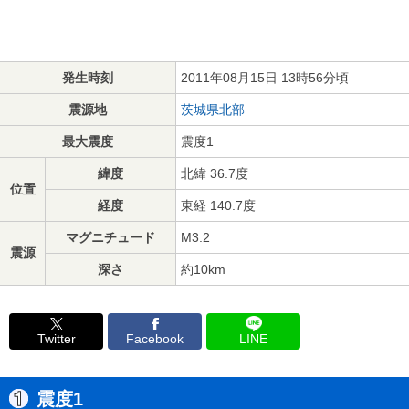
発生時刻
2011年08月15日 13時56分頃
震源地
茨城県北部
最大震度
震度1
緯度
北緯 36.7度
位置
経度
東経 140.7度
マグニチュード
M3.2
震源
深さ
約10km
Twitter
Facebook
LINE
震度1