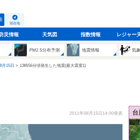
索
現在地
防災情報
天気図
指数情報
レジャー
PM2.5分布予測
地震情報
気
08月15日
13時56分頃発生した地震(最大震度1)
台
2011年08月15日14:00発表