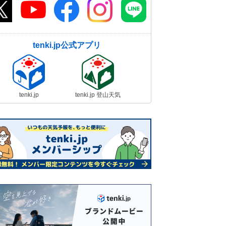
tenki.jp公式アプリ
tenki.jp
tenki.jp 登山天気