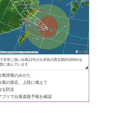
で非常に強い台風13号が久米島の西北西約160kmを
西に進んでいます
台風情報のみかた
台風の接近、上陸に備えて
知る防災
アプリで台風進路予報を確認