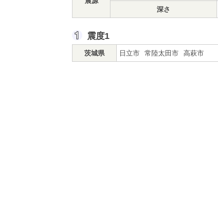
震源
深さ
震度1
茨城県
日立市
常陸太田市
高萩市