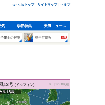
tenki.jpトップ
｜
サイトマップ
｜
ヘルプ
天気
季節特集
天気ニュース
象予報士の解説
熱中症情報
注目
風13号
(ドルフィン)
08日12:00現在