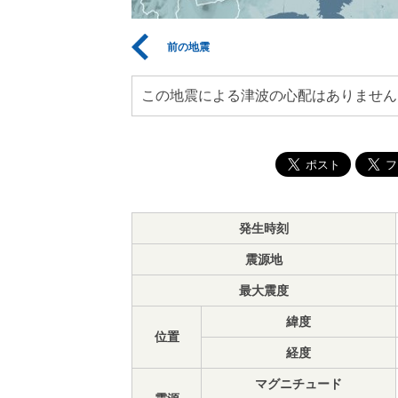
前の地震
この地震による津波の心配はありません
発生時刻
震源地
最大震度
緯度
位置
経度
マグニチュード