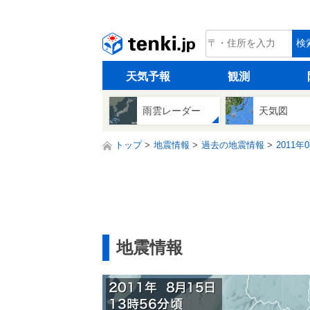
tenki.jp
検
天気予報
観測
雨雲レーダー
天気図
トップ
地震情報
過去の地震情報
2011年
地震情報