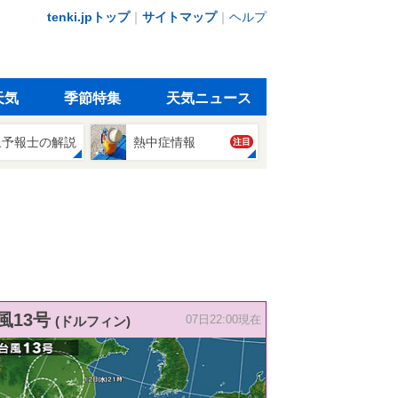
tenki.jpトップ
｜
サイトマップ
｜
ヘルプ
天気
季節特集
天気ニュース
象予報士の解説
熱中症情報
注目
風13号
(ドルフィン)
07日22:00現在