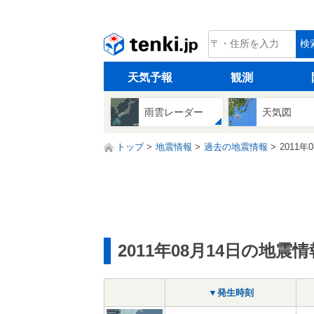
tenki.jp
検
天気予報
観測
雨雲レーダー
天気図
トップ
地震情報
過去の地震情報
2011年
2011年08月14日の地震情
▼発生時刻