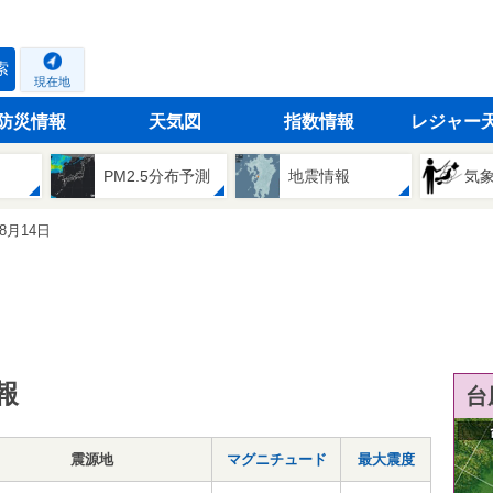
索
現在地
防災情報
天気図
指数情報
レジャー
PM2.5分布予測
地震情報
気
08月14日
報
台
震源地
マグニチュード
最大震度