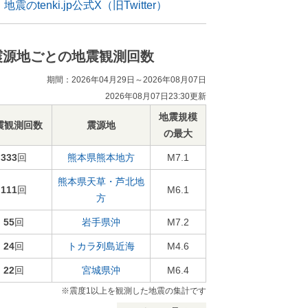
地震のtenki.jp公式X（旧Twitter）
震源地ごとの地震観測回数
期間：2026年04月29日～2026年08月07日
2026年08月07日23:30更新
地震規模
震観測回数
震源地
の最大
333
回
熊本県熊本地方
M7.1
熊本県天草・芦北地
111
回
M6.1
方
55
回
岩手県沖
M7.2
24
回
トカラ列島近海
M4.6
22
回
宮城県沖
M6.4
※震度1以上を観測した地震の集計です