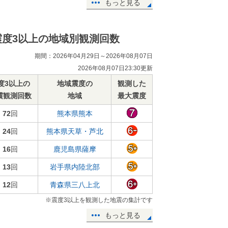
もっと見る
震度3以上の地域別観測回数
期間：2026年04月29日～2026年08月07日
2026年08月07日23:30更新
度3以上の
地域震度の
観測した
震観測回数
地域
最大震度
72
回
熊本県熊本
24
回
熊本県天草・芦北
16
回
鹿児島県薩摩
13
回
岩手県内陸北部
12
回
青森県三八上北
※震度3以上を観測した地震の集計です
もっと見る