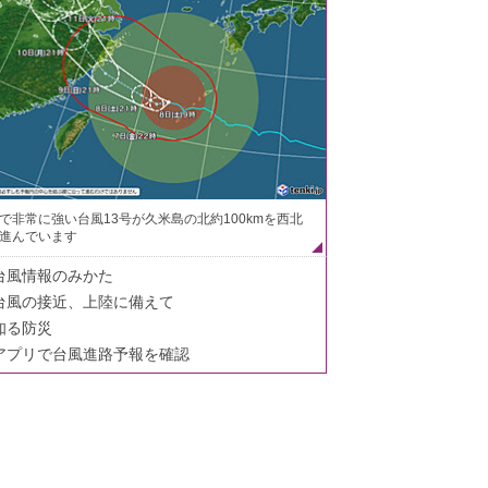
で非常に強い台風13号が久米島の北約100kmを西北
進んでいます
台風情報のみかた
台風の接近、上陸に備えて
知る防災
アプリで台風進路予報を確認