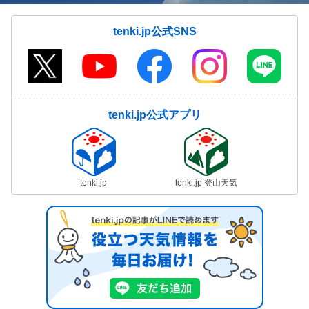
tenki.jp公式SNS
tenki.jp公式アプリ
tenki.jp
tenki.jp 登山天気