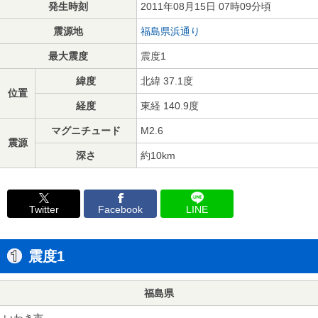
発生時刻
2011年08月15日 07時09分頃
震源地
福島県浜通り
最大震度
震度1
緯度
北緯 37.1度
位置
経度
東経 140.9度
マグニチュード
M2.6
震源
深さ
約10km
Twitter
Facebook
LINE
震度1
福島県
いわき市