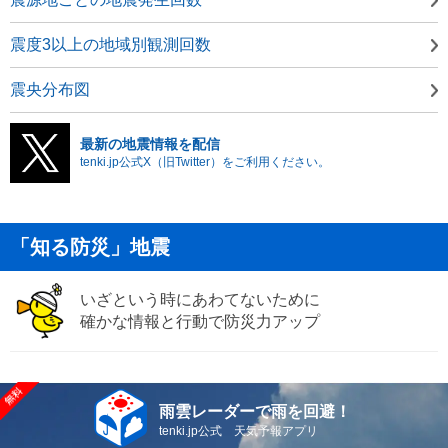
震度3以上の地域別観測回数
震央分布図
最新の地震情報を配信
tenki.jp公式X（旧Twitter）をご利用ください。
「知る防災」地震
いざという時にあわてないために
確かな情報と行動で防災力アップ
雨雲レーダーで雨を回避！
tenki.jp公式 天気予報アプリ