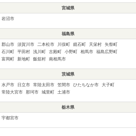
宮城県
岩沼市
福島県
郡山市
須賀川市
二本松市
川俣町
鏡石町
天栄村
矢祭町
石川町
平田村
浅川町
古殿町
小野町
相馬市
福島広野町
富岡町
新地町
飯舘村
南相馬市
茨城県
水戸市
日立市
常陸太田市
笠間市
ひたちなか市
大子町
常陸大宮市
那珂市
城里町
土浦市
栃木県
宇都宮市