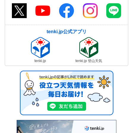
tenki.jp公式アプリ
tenki.jp
tenki.jp 登山天気