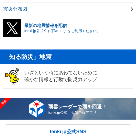
震央分布図
最新の地震情報を配信
tenki.jp公式X（旧Twitter）をご利用ください。
「知る防災」地震
いざという時にあわてないために
確かな情報と行動で防災力アップ
雨雲レーダーで雨を回避！
tenki.jp公式 天気予報アプリ
tenki.jp公式SNS