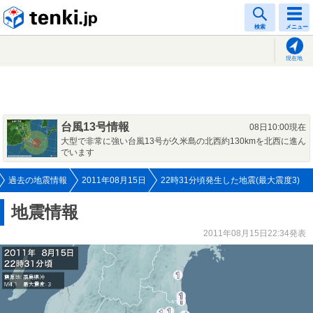
tenki.jp
検索
メニュー
現在地
台風13号情報
08日10:00現在
大型で非常に強い台風13号が久米島の北西約130kmを北西に進ん
でいます
過去の地震情報
2011年08月15日
22時31分頃発生した地震(最大震度3)
地震情報
2011年08月15日22:34発表