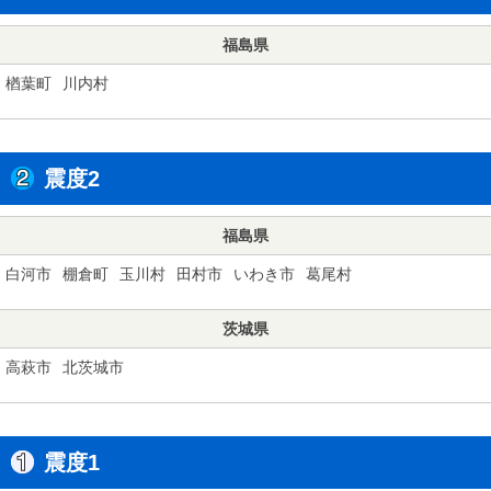
福島県
楢葉町
川内村
震度2
福島県
白河市
棚倉町
玉川村
田村市
いわき市
葛尾村
茨城県
高萩市
北茨城市
震度1