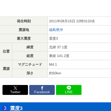
発生時刻
2011年08月15日 22時31分頃
震源地
福島県沖
最大震度
震度3
緯度
北緯 37.1度
位置
経度
東経 141.2度
マグニチュード
M4.1
震源
深さ
約50km
Twitter
Facebook
LINE
震度3