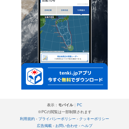
表示：
モバイル
｜
PC
※PCの閲覧は一部制限されます
利用規約
-
プライバシーポリシー
-
クッキーポリシー
広告掲載
-
お問い合わせ
-
ヘルプ