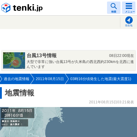
tenki.jp
検索
メニュー
現在地
台風13号情報
08日22:00現在
大型で非常に強い台風13号が久米島の西北西約230kmを北西に進
んでいます
過去の地震情報
2011年08月15日
03時16分頃発生した地震(最大震度1)
地震情報
2011年08月15日03:21発表