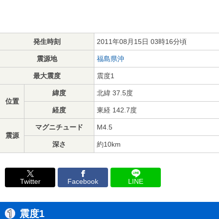
発生時刻
2011年08月15日 03時16分頃
震源地
福島県沖
最大震度
震度1
緯度
北緯 37.5度
位置
経度
東経 142.7度
マグニチュード
M4.5
震源
深さ
約10km
Twitter
Facebook
LINE
震度1