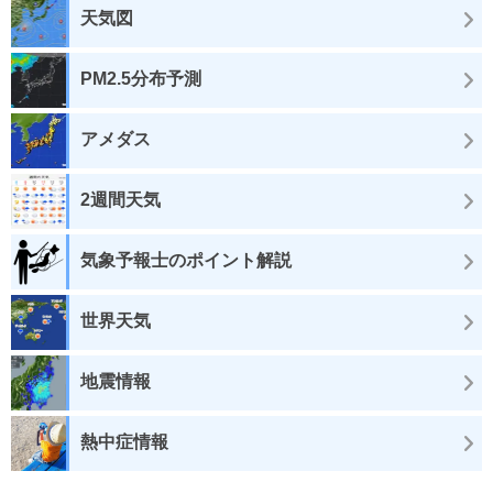
天気図
PM2.5分布予測
アメダス
2週間天気
気象予報士のポイント解説
世界天気
地震情報
熱中症情報