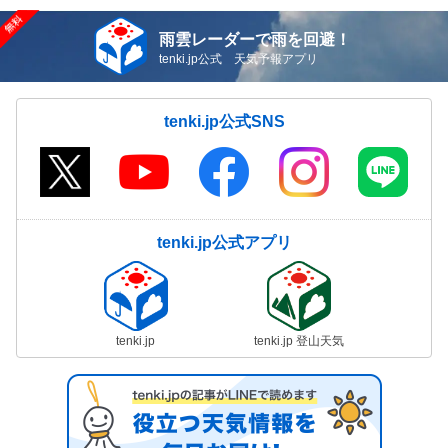
雨雲レーダーで雨を回避！
tenki.jp公式 天気予報アプリ
tenki.jp公式SNS
tenki.jp公式アプリ
tenki.jp
tenki.jp 登山天気