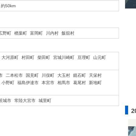
約50km
広野町
楢葉町
富岡町
川内村
飯舘村
大河原町
村田町
柴田町
宮城川崎町
亘理町
山元町
市
二本松市
国見町
川俣町
大玉村
鏡石町
天栄村
小野町
福島伊達市
本宮市
相馬市
葛尾村
新地町
茨城市
常陸大宮市
城里町
2