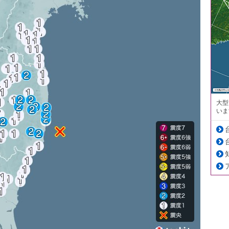
大型
いま