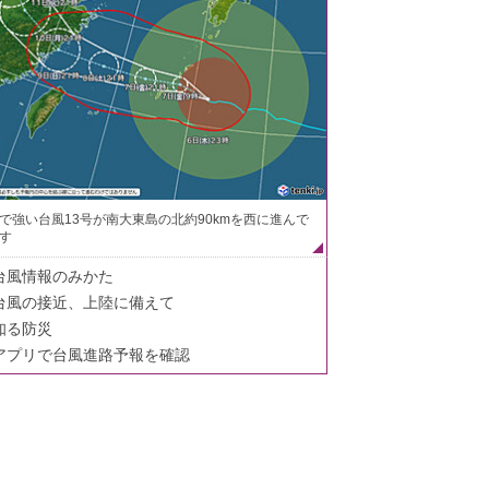
で強い台風13号が南大東島の北約90kmを西に進んで
す
台風情報のみかた
台風の接近、上陸に備えて
知る防災
アプリで台風進路予報を確認