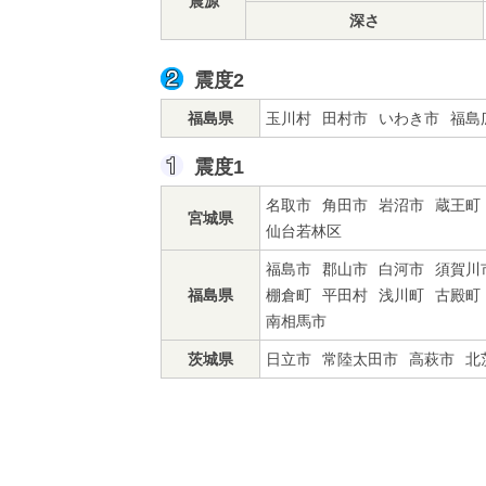
震源
深さ
震度2
福島県
玉川村
田村市
いわき市
福島
震度1
名取市
角田市
岩沼市
蔵王町
宮城県
仙台若林区
福島市
郡山市
白河市
須賀川
福島県
棚倉町
平田村
浅川町
古殿町
南相馬市
茨城県
日立市
常陸太田市
高萩市
北