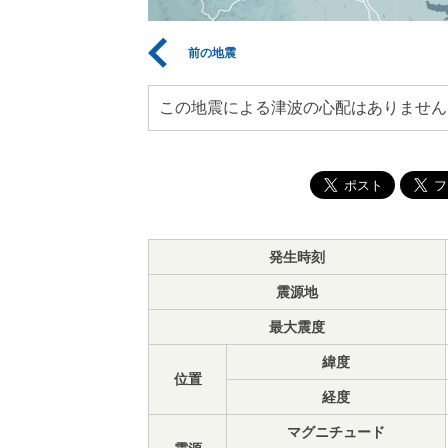
前の地震
この地震による津波の心配はありません
発生時刻
震源地
最大震度
緯度
位置
経度
マグニチュード