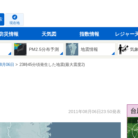
索
現在地
防災情報
天気図
指数情報
レジャー
PM2.5分布予測
地震情報
気
08月06日
23時45分頃発生した地震(最大震度2)
台
2011年08月06日23:50発表