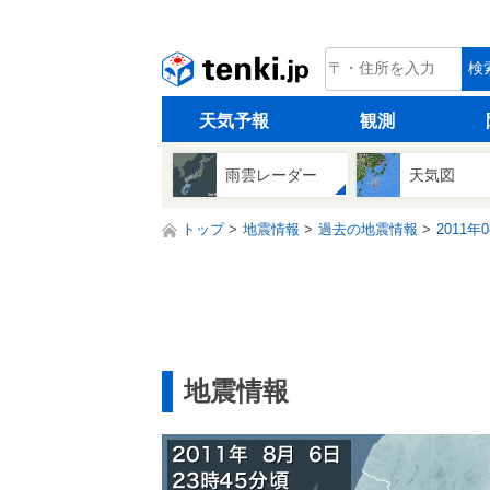
tenki.jp
検
天気予報
観測
雨雲レーダー
天気図
トップ
地震情報
過去の地震情報
2011年
地震情報