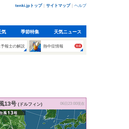
tenki.jpトップ
｜
サイトマップ
｜
ヘルプ
天気
季節特集
天気ニュース
象予報士の解説
熱中症情報
注目
風13号
(ドルフィン)
06日23:00現在