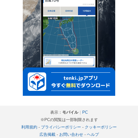
表示：
モバイル
｜
PC
※PCの閲覧は一部制限されます
利用規約
-
プライバシーポリシー
-
クッキーポリシー
広告掲載
-
お問い合わせ
-
ヘルプ