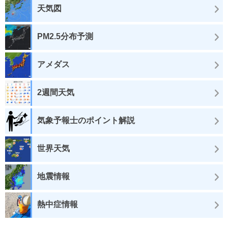
天気図
PM2.5分布予測
アメダス
2週間天気
気象予報士のポイント解説
世界天気
地震情報
熱中症情報