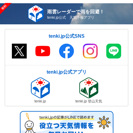
雨雲レーダーで雨を回避！
tenki.jp公式 天気予報アプリ
tenki.jp公式SNS
tenki.jp公式アプリ
tenki.jp
tenki.jp 登山天気