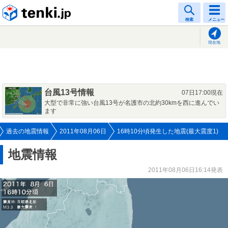
tenki.jp
検索
メニュー
現在地
台風13号情報
07日17:00現在
大型で非常に強い台風13号が名護市の北約30kmを西に進んでい
ます
過去の地震情報
2011年08月06日
16時10分頃発生した地震(最大震度1)
地震情報
2011年08月06日16:14発表