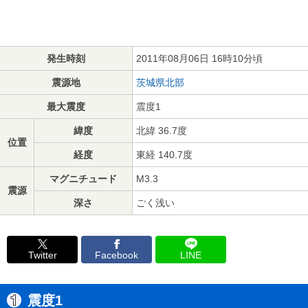
発生時刻
2011年08月06日 16時10分頃
震源地
茨城県北部
最大震度
震度1
緯度
北緯 36.7度
位置
経度
東経 140.7度
マグニチュード
M3.3
震源
深さ
ごく浅い
Twitter
Facebook
LINE
震度1