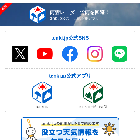
雨雲レーダーで雨を回避！
tenki.jp公式 天気予報アプリ
tenki.jp公式SNS
tenki.jp公式アプリ
tenki.jp
tenki.jp 登山天気