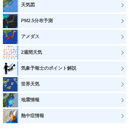
天気図
PM2.5分布予測
アメダス
2週間天気
気象予報士のポイント解説
世界天気
地震情報
熱中症情報