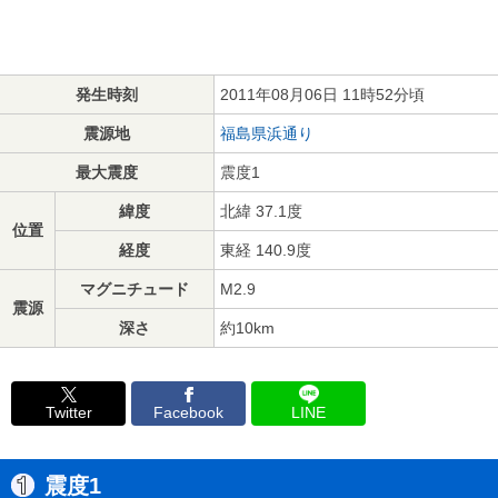
発生時刻
2011年08月06日 11時52分頃
震源地
福島県浜通り
最大震度
震度1
緯度
北緯 37.1度
位置
経度
東経 140.9度
マグニチュード
M2.9
震源
深さ
約10km
Twitter
Facebook
LINE
震度1