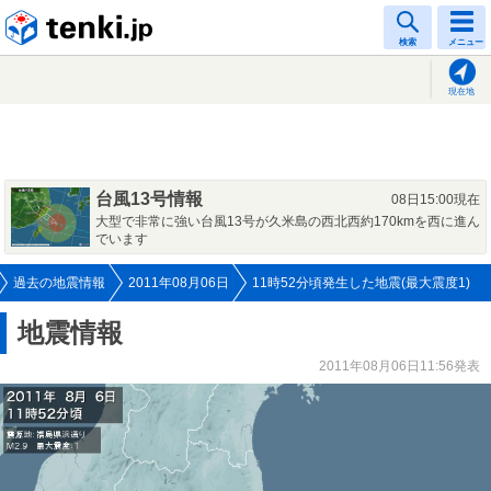
tenki.jp
検索
メニュー
現在地
台風13号情報
08日15:00現在
大型で非常に強い台風13号が久米島の西北西約170kmを西に進ん
でいます
過去の地震情報
2011年08月06日
11時52分頃発生した地震(最大震度1)
地震情報
2011年08月06日11:56発表