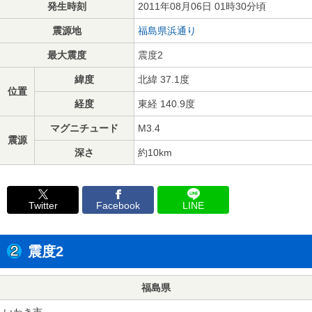
発生時刻
2011年08月06日 01時30分頃
震源地
福島県浜通り
最大震度
震度2
緯度
北緯 37.1度
位置
経度
東経 140.9度
マグニチュード
M3.4
震源
深さ
約10km
Twitter
Facebook
LINE
震度2
福島県
いわき市