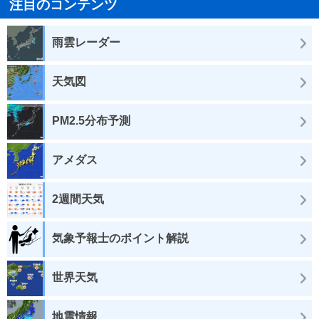
注目のコンテンツ
雨雲レーダー
天気図
PM2.5分布予測
アメダス
2週間天気
気象予報士のポイント解説
世界天気
地震情報