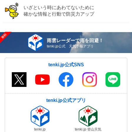
いざという時にあわてないために
確かな情報と行動で防災力アップ
雨雲レーダーで雨を回避！
tenki.jp公式 天気予報アプリ
tenki.jp公式SNS
tenki.jp公式アプリ
tenki.jp
tenki.jp 登山天気