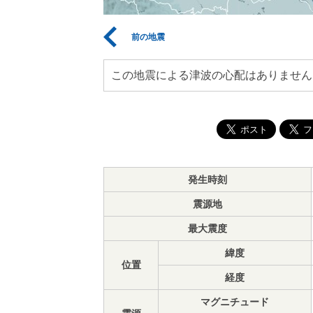
前の地震
この地震による津波の心配はありません
発生時刻
震源地
最大震度
緯度
位置
経度
マグニチュード