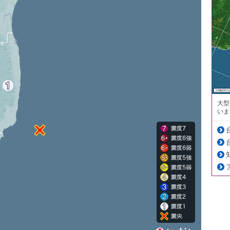
大型
いま