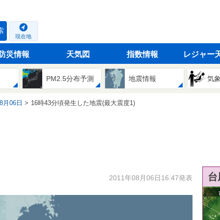
索
現在地
防災情報
天気図
指数情報
レジャー
PM2.5分布予測
地震情報
気
08月06日
16時43分頃発生した地震(最大震度1)
台
2011年08月06日16:47発表