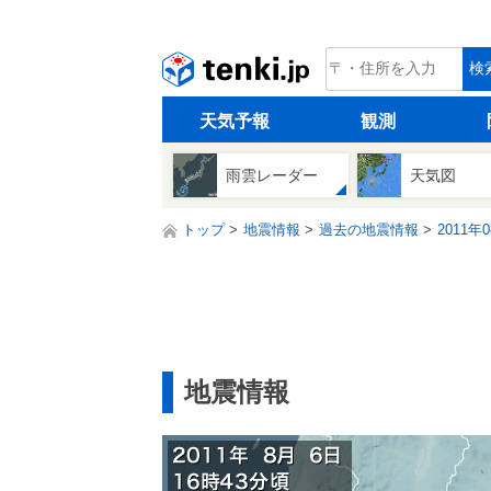
tenki.jp
検
天気予報
観測
雨雲レーダー
天気図
トップ
地震情報
過去の地震情報
2011年
地震情報