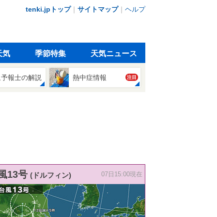
tenki.jpトップ
｜
サイトマップ
｜
ヘルプ
天気
季節特集
天気ニュース
象予報士の解説
熱中症情報
注目
風13号
(ドルフィン)
07日15:00現在