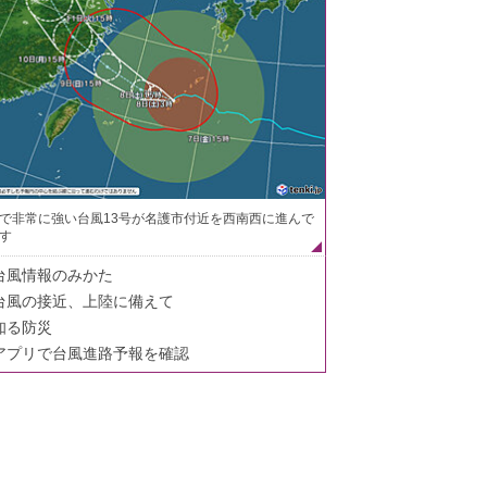
で非常に強い台風13号が名護市付近を西南西に進んで
す
台風情報のみかた
台風の接近、上陸に備えて
知る防災
アプリで台風進路予報を確認