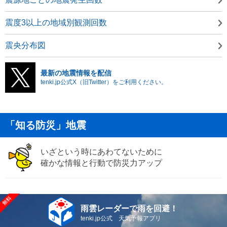
震度3以上の地域別観測回数
震央分布図
最新の地震情報を配信
tenki.jp公式X（旧Twitter）をご利用ください。
「知る防災」地震
いざという時にあわてないために
確かな情報と行動で防災力アップ
雨雲レーダーで雨を回避！
tenki.jp公式 天気予報アプリ