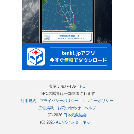
表示：
モバイル
｜
PC
※PCの閲覧は一部制限されます
利用規約
-
プライバシーポリシー
-
クッキーポリシー
広告掲載
-
お問い合わせ
-
ヘルプ
(C) 2026
日本気象協会
(C) 2026
ALiNKインターネット