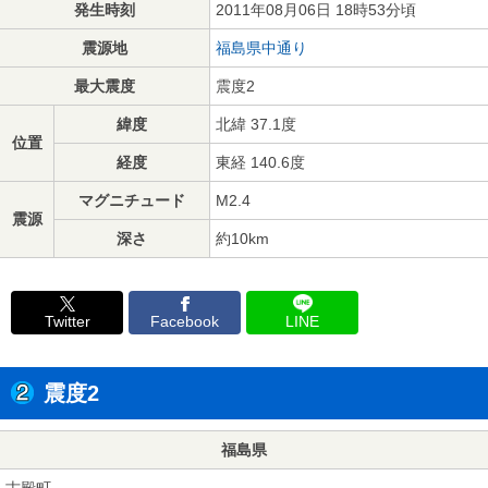
発生時刻
2011年08月06日 18時53分頃
震源地
福島県中通り
最大震度
震度2
緯度
北緯 37.1度
位置
経度
東経 140.6度
マグニチュード
M2.4
震源
深さ
約10km
Twitter
Facebook
LINE
震度2
福島県
古殿町