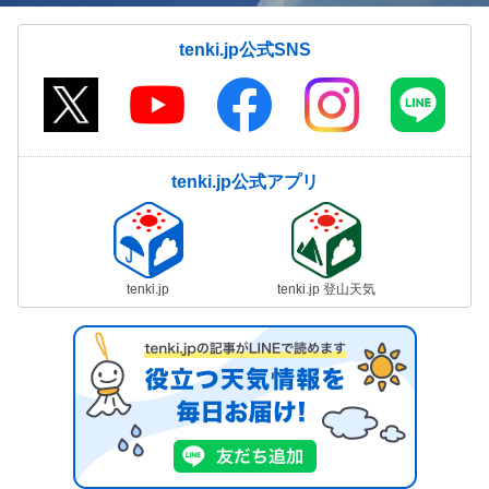
tenki.jp公式SNS
tenki.jp公式アプリ
tenki.jp
tenki.jp 登山天気