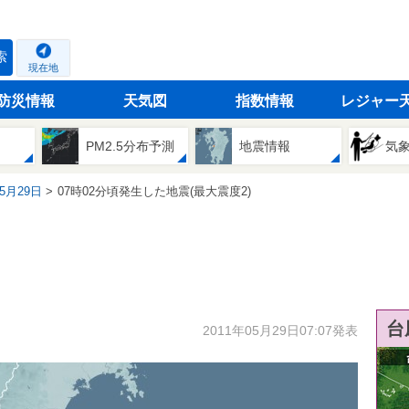
索
現在地
防災情報
天気図
指数情報
レジャー
PM2.5分布予測
地震情報
気
05月29日
07時02分頃発生した地震(最大震度2)
台
2011年05月29日07:07発表