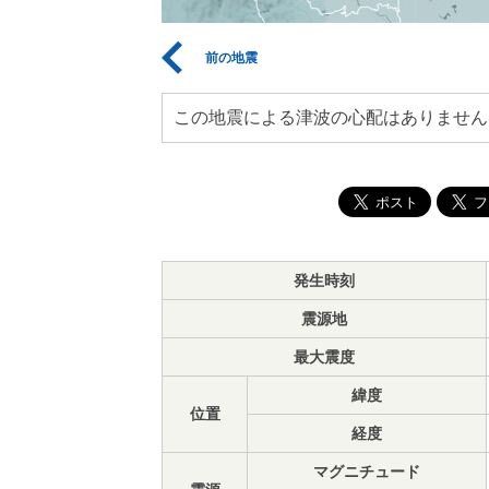
前の地震
この地震による津波の心配はありません
発生時刻
震源地
最大震度
緯度
位置
経度
マグニチュード