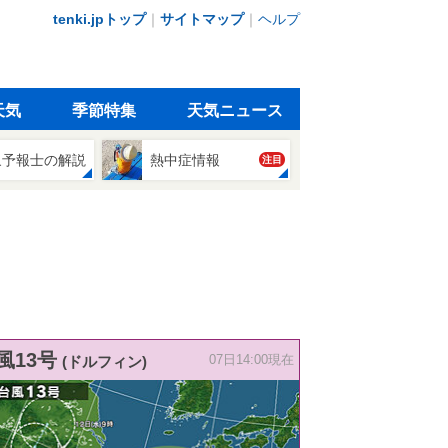
tenki.jpトップ
｜
サイトマップ
｜
ヘルプ
天気
季節特集
天気ニュース
象予報士の解説
熱中症情報
注目
風13号
(ドルフィン)
07日14:00現在