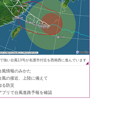
で強い台風13号が名護市付近を西南西に進んでいます
台風情報のみかた
台風の接近、上陸に備えて
知る防災
アプリで台風進路予報を確認