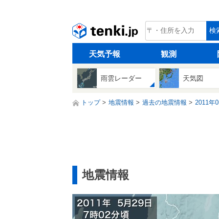
tenki.jp
検
天気予報
観測
雨雲レーダー
天気図
トップ
地震情報
過去の地震情報
2011年
地震情報