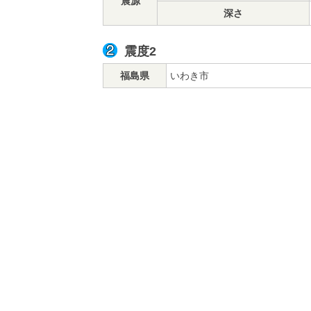
震源
深さ
震度2
福島県
いわき市