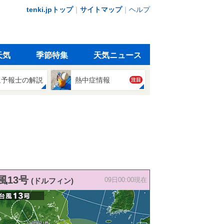
tenki.jpトップ
｜
サイトマップ
｜
ヘルプ
天気
季節特集
天気ニュース
象予報士の解説
熱中症情報
注目
風13号
(ドルフィン)
09日00:00現在