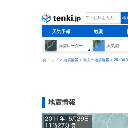
tenki.jp
検
天気予報
観測
雨雲レーダー
天気図
トップ
地震情報
過去の地震情報
2011年
地震情報