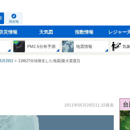
索
現在地
防災情報
天気図
指数情報
レジャー
PM2.5分布予測
地震情報
気
05月29日
11時27分頃発生した地震(最大震度2)
台
2011年05月29日11:32発表