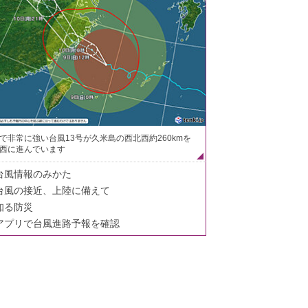
で非常に強い台風13号が久米島の西北西約260kmを
西に進んでいます
台風情報のみかた
台風の接近、上陸に備えて
知る防災
アプリで台風進路予報を確認