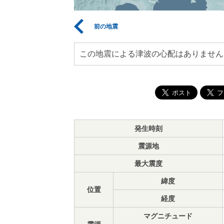
前の地震
この地震による津波の心配はありません
発生時刻
震源地
最大震度
緯度
位置
経度
マグニチュード