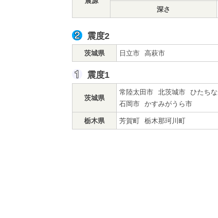
震源
深さ
震度2
茨城県
日立市
高萩市
震度1
常陸太田市
北茨城市
ひたちな
茨城県
石岡市
かすみがうら市
栃木県
芳賀町
栃木那珂川町