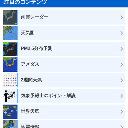
注目のコンテンツ
雨雲レーダー
天気図
PM2.5分布予測
アメダス
2週間天気
気象予報士のポイント解説
世界天気
地震情報