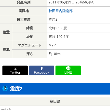
発生時刻
2011年05月29日 20時56分頃
震源地
秋田県内陸南部
最大震度
震度2
緯度
北緯 39.5度
位置
経度
東経 140.4度
マグニチュード
M2.4
震源
深さ
約10km
Twitter
Facebook
LINE
震度2
秋田県
大仙市