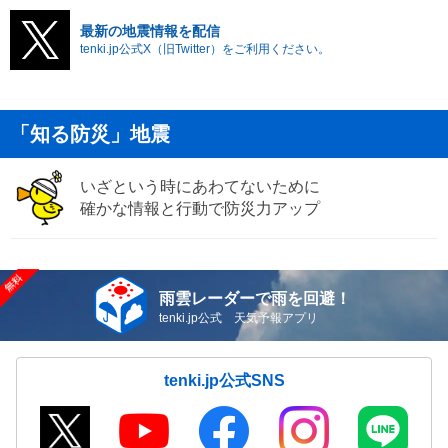
最新の地震情報を配信
tenki.jp公式X（旧Twitter）をご利用ください。
「知る防災」地震
いざという時にあわてないために
確かな情報と行動で防災力アップ
雨雲レーダーで雨を回避！
tenki.jp公式 天気予報アプリ
tenki.jp公式SNS