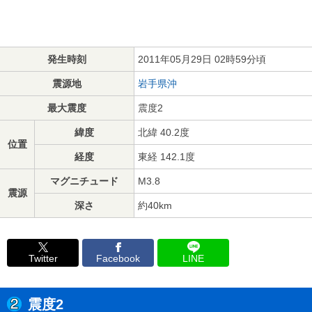
発生時刻
2011年05月29日 02時59分頃
震源地
岩手県沖
最大震度
震度2
緯度
北緯 40.2度
位置
経度
東経 142.1度
マグニチュード
M3.8
震源
深さ
約40km
Twitter
Facebook
LINE
震度2