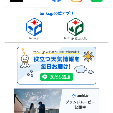
tenki.jp公式アプリ
tenki.jp
tenki.jp 登山天気