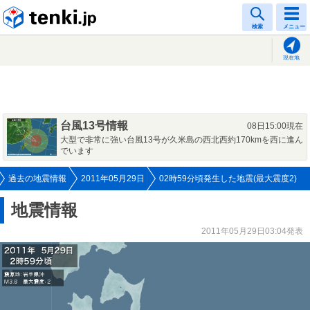
tenki.jp
検索
メニュー
現在地
台風13号情報
08日15:00現在
大型で非常に強い台風13号が久米島の西北西約170kmを西に進ん
でいます
過去の地震情報
2011年05月29日
02時59分頃発生した地震(最大震度2)
地震情報
2011年05月29日03:04発表