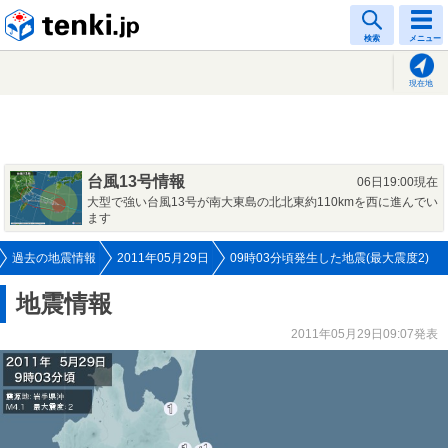
tenki.jp
検索
メニュー
現在地
台風13号情報
06日19:00現在
大型で強い台風13号が南大東島の北北東約110kmを西に進んでい
ます
過去の地震情報
2011年05月29日
09時03分頃発生した地震(最大震度2)
地震情報
2011年05月29日09:07発表