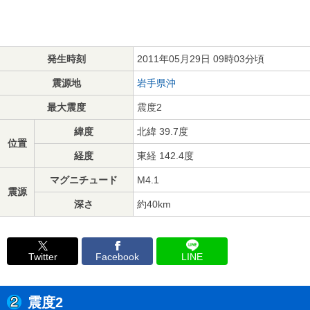
発生時刻
2011年05月29日 09時03分頃
震源地
岩手県沖
最大震度
震度2
緯度
北緯 39.7度
位置
経度
東経 142.4度
マグニチュード
M4.1
震源
深さ
約40km
Twitter
Facebook
LINE
震度2