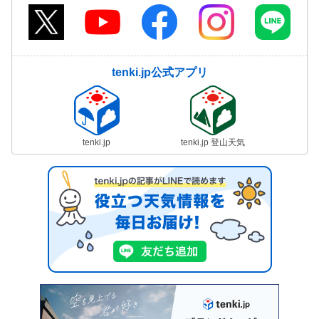
tenki.jp公式アプリ
tenki.jp
tenki.jp 登山天気