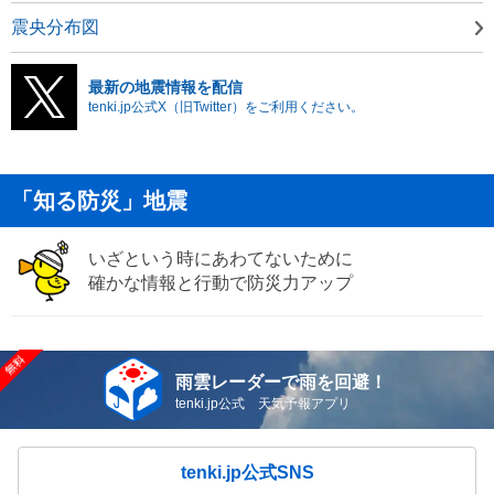
震央分布図
最新の地震情報を配信
tenki.jp公式X（旧Twitter）をご利用ください。
「知る防災」地震
いざという時にあわてないために
確かな情報と行動で防災力アップ
雨雲レーダーで雨を回避！
tenki.jp公式 天気予報アプリ
tenki.jp公式SNS