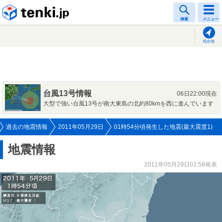
tenki.jp
検索
メニュー
現在地
台風13号情報
06日22:00現在
大型で強い台風13号が南大東島の北約80kmを西に進んでいます
過去の地震情報
2011年05月29日
01時54分頃発生した地震(最大震度1)
地震情報
2011年05月29日01:58発表