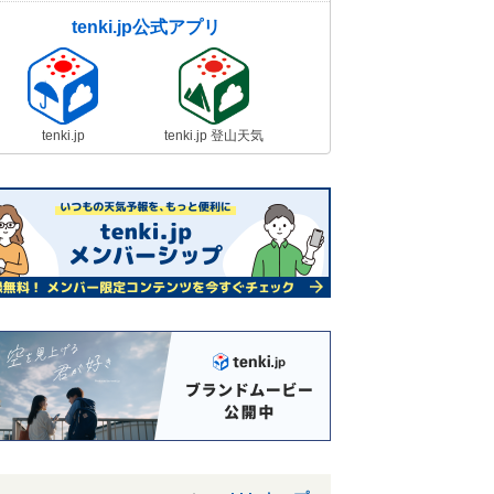
tenki.jp公式アプリ
tenki.jp
tenki.jp 登山天気