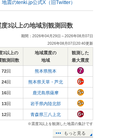
地震のtenki.jp公式X（旧Twitter）
震度3以上の地域別観測回数
期間：2026年04月29日～2026年08月07日
2026年08月07日20:40更新
度3以上の
地域震度の
観測した
震観測回数
地域
最大震度
72
回
熊本県熊本
24
回
熊本県天草・芦北
16
回
鹿児島県薩摩
13
回
岩手県内陸北部
12
回
青森県三八上北
※震度3以上を観測した地震の集計です
もっと見る