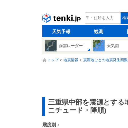
tenki.jp
検
天気予報
観測
雨雲レーダー
天気図
トップ
地震情報
震源地ごとの地震発生回数
三重県中部を震源とする
ニチュード・降順)
震度別：