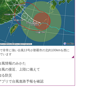
で非常に強い台風13号が那覇市の北約100kmを西に
でいます
台風情報のみかた
台風の接近、上陸に備えて
知る防災
アプリで台風進路予報を確認