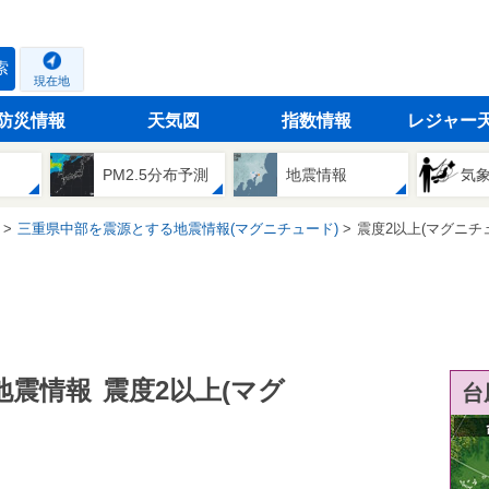
索
現在地
防災情報
天気図
指数情報
レジャー
PM2.5分布予測
地震情報
気
三重県中部を震源とする地震情報(マグニチュード)
震度2以上(マグニチ
地震情報
震度2以上(マグ
台