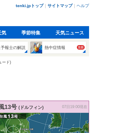
tenki.jpトップ
｜
サイトマップ
｜
ヘルプ
天気
季節特集
天気ニュース
象予報士の解説
熱中症情報
注目
ュード)
風13号
(ドルフィン)
07日19:00現在