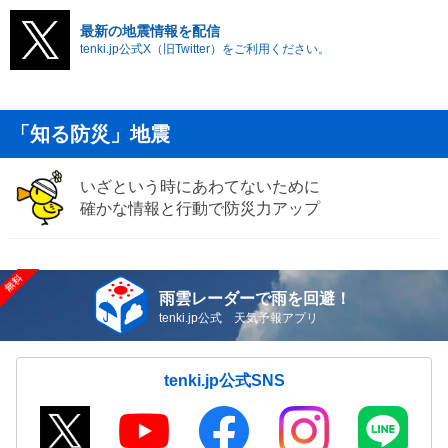
最新の地震情報を配信
tenki.jp公式X（旧Twitter）をご利用ください。
「知る防災」地震
いざという時にあわてないために
確かな情報と行動で防災力アップ
雨雲レーダーで雨を回避！
tenki.jp公式 天気予報アプリ
tenki.jp公式SNS