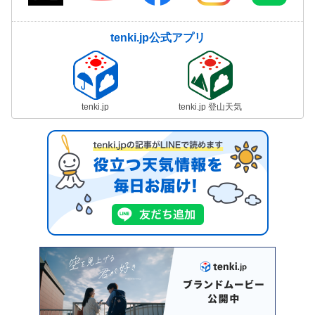
tenki.jp公式アプリ
tenki.jp
tenki.jp 登山天気