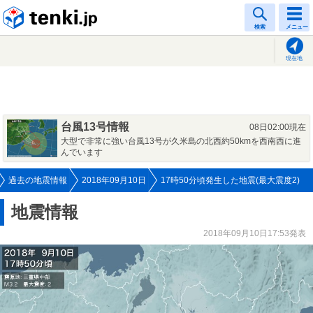
tenki.jp
検索
メニュー
現在地
台風13号情報
08日02:00現在
大型で非常に強い台風13号が久米島の北西約50kmを西南西に進
んでいます
過去の地震情報
2018年09月10日
17時50分頃発生した地震(最大震度2)
地震情報
2018年09月10日17:53発表