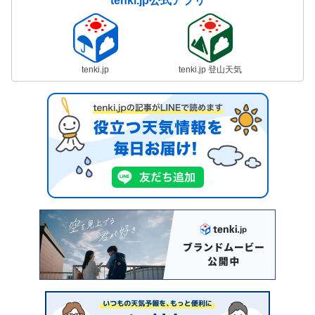
tenki.jp公式アプリ
tenki.jp
tenki.jp 登山天気