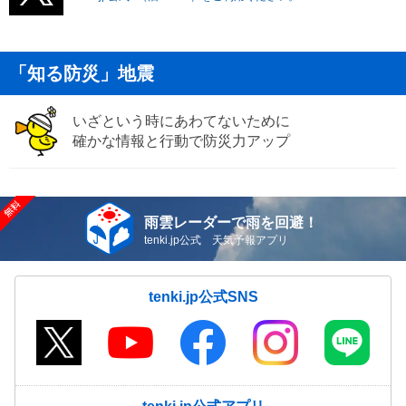
「知る防災」地震
いざという時にあわてないために
確かな情報と行動で防災力アップ
雨雲レーダーで雨を回避！
tenki.jp公式 天気予報アプリ
tenki.jp公式SNS