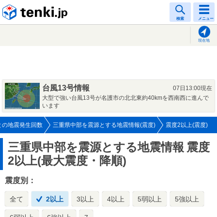
tenki.jp
検索
メニュー
現在地
台風13号情報
07日13:00現在
大型で強い台風13号が名護市の北北東約40kmを西南西に進んで
います
との地震発生回数
三重県中部を震源とする地震情報(震度)
震度2以上(震度)
三重県中部を震源とする地震情報
震度
2以上(最大震度・降順)
震度別：
全て
2以上
3以上
4以上
5弱以上
5強以上