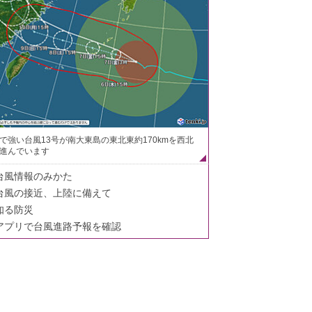
で強い台風13号が南大東島の東北東約170kmを西北
進んでいます
台風情報のみかた
台風の接近、上陸に備えて
知る防災
アプリで台風進路予報を確認