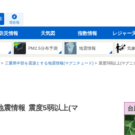
索
現在地
防災情報
天気図
指数情報
レジャー
PM2.5分布予測
地震情報
気
三重県中部を震源とする地震情報(マグニチュード)
震度5弱以上(マグニ
地震情報
震度5弱以上(マ
台