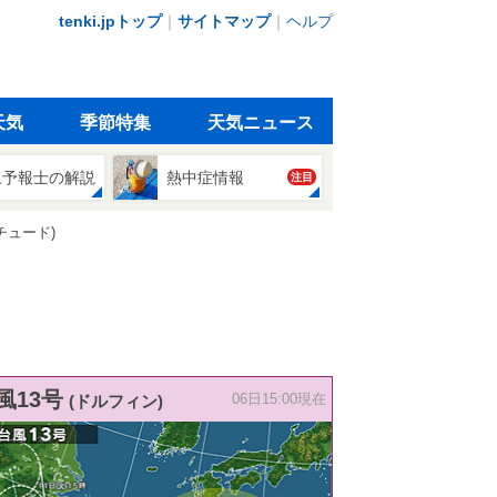
tenki.jpトップ
｜
サイトマップ
｜
ヘルプ
天気
季節特集
天気ニュース
象予報士の解説
熱中症情報
注目
チュード)
風13号
(ドルフィン)
06日15:00現在