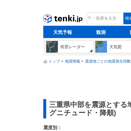
tenki.jp
検
天気予報
観測
雨雲レーダー
天気図
トップ
地震情報
震源地ごとの地震発生回数
三重県中部を震源とする
グニチュード・降順)
震度別：