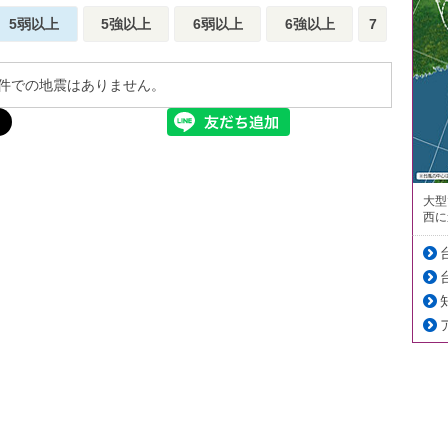
5弱以上
5強以上
6弱以上
6強以上
7
件での地震はありません。
大型
西に