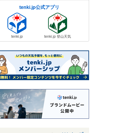
tenki.jp公式アプリ
tenki.jp
tenki.jp 登山天気