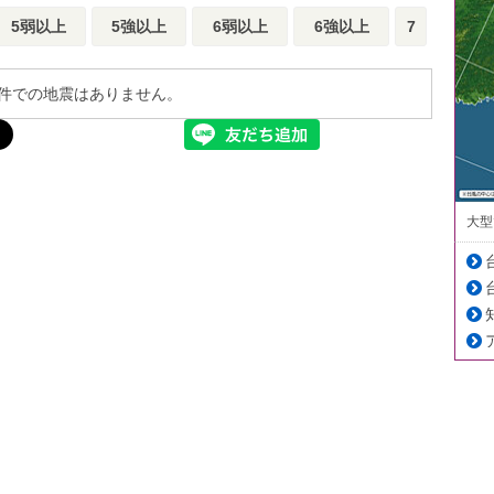
5弱以上
5強以上
6弱以上
6強以上
7
件での地震はありません。
大型