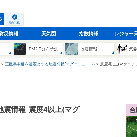
索
現在地
防災情報
天気図
指数情報
レジャー
PM2.5分布予測
地震情報
気
三重県中部を震源とする地震情報(マグニチュード)
震度4以上(マグニチ
地震情報
震度4以上(マグ
台