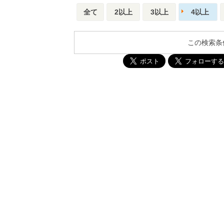
全て
2以上
3以上
4以上
この検索条