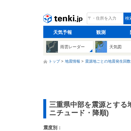
tenki.jp
検
天気予報
観測
雨雲レーダー
天気図
トップ
地震情報
震源地ごとの地震発生回数
三重県中部を震源とする
ニチュード・降順)
震度別：