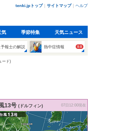
tenki.jpトップ
｜
サイトマップ
｜
ヘルプ
天気
季節特集
天気ニュース
象予報士の解説
熱中症情報
注目
ュード)
風13号
(ドルフィン)
07日12:00現在