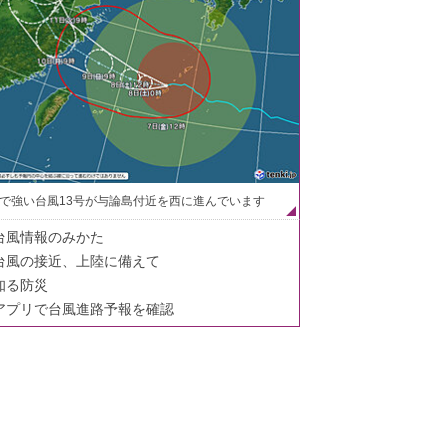
で強い台風13号が与論島付近を西に進んでいます
台風情報のみかた
台風の接近、上陸に備えて
知る防災
アプリで台風進路予報を確認