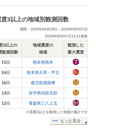
震度3以上の地域別観測回数
期間：2026年04月29日～2026年08月07日
2026年08月07日13:21更新
度3以上の
地域震度の
観測した
震観測回数
地域
最大震度
72
回
熊本県熊本
24
回
熊本県天草・芦北
16
回
鹿児島県薩摩
13
回
岩手県内陸北部
12
回
青森県三八上北
※震度3以上を観測した地震の集計です
もっと見る