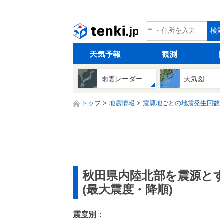
tenki.jp
検
天気予報
観測
雨雲レーダー
天気図
トップ
地震情報
震源地ごとの地震発生回数
秋田県内陸北部を震源と
(最大震度・降順)
震度別：