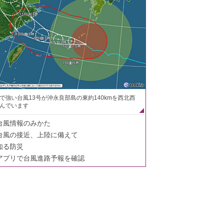
で強い台風13号が沖永良部島の東約140kmを西北西
んでいます
台風情報のみかた
台風の接近、上陸に備えて
知る防災
アプリで台風進路予報を確認