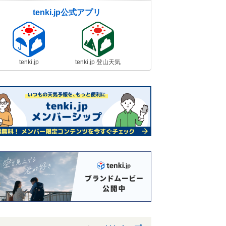
tenki.jp公式アプリ
tenki.jp
tenki.jp 登山天気