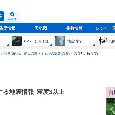
索
現在地
防災情報
天気図
指数情報
レジャー
PM2.5分布予測
地震情報
気
秋田県内陸北部を震源とする地震情報(震度)
震度3以上(震度)
する地震情報
震度3以上
台