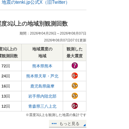
地震のtenki.jp公式X（旧Twitter）
震度3以上の地域別観測回数
期間：2026年04月29日～2026年08月07日
2026年08月07日07:01更新
度3以上の
地域震度の
観測した
震観測回数
地域
最大震度
72
回
熊本県熊本
24
回
熊本県天草・芦北
16
回
鹿児島県薩摩
13
回
岩手県内陸北部
12
回
青森県三八上北
※震度3以上を観測した地震の集計です
もっと見る