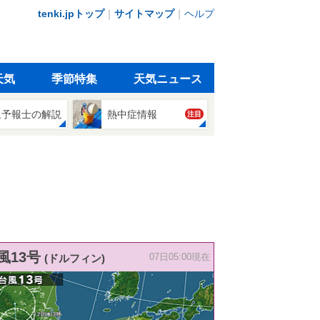
tenki.jpトップ
｜
サイトマップ
｜
ヘルプ
天気
季節特集
天気ニュース
象予報士の解説
熱中症情報
注目
風13号
(ドルフィン)
07日05:00現在