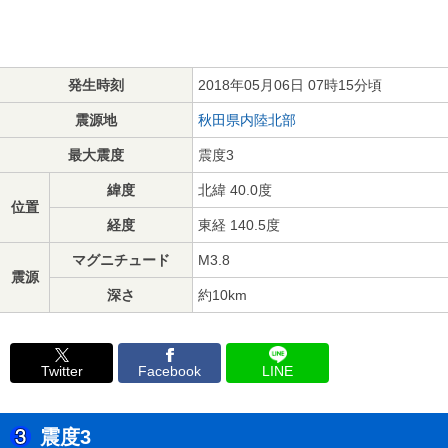
発生時刻
2018年05月06日 07時15分頃
震源地
秋田県内陸北部
最大震度
震度3
緯度
北緯 40.0度
位置
経度
東経 140.5度
マグニチュード
M3.8
震源
深さ
約10km
Twitter
Facebook
LINE
震度3