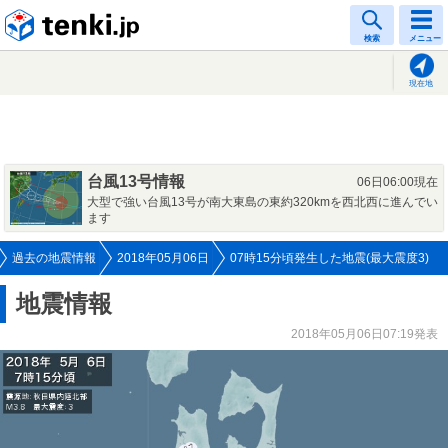
tenki.jp
検索
メニュー
現在地
台風13号情報
06日06:00現在
大型で強い台風13号が南大東島の東約320kmを西北西に進んでい
ます
過去の地震情報
2018年05月06日
07時15分頃発生した地震(最大震度3)
地震情報
2018年05月06日07:19発表