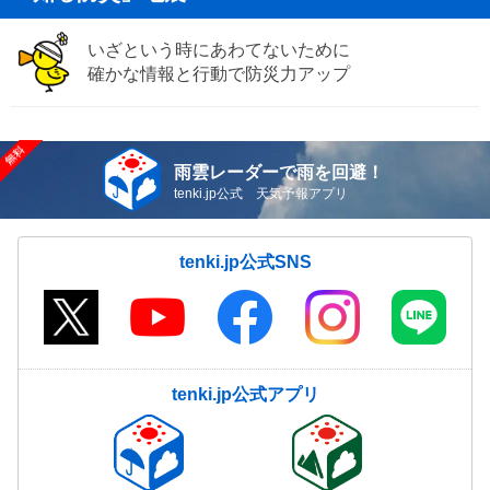
いざという時にあわてないために
確かな情報と行動で防災力アップ
雨雲レーダーで雨を回避！
tenki.jp公式 天気予報アプリ
tenki.jp公式SNS
tenki.jp公式アプリ