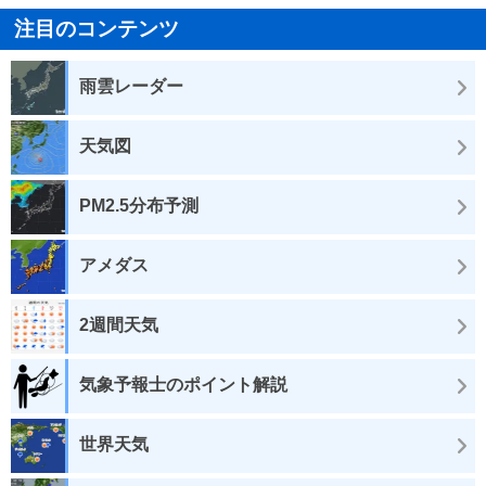
注目のコンテンツ
雨雲レーダー
天気図
PM2.5分布予測
アメダス
2週間天気
気象予報士のポイント解説
世界天気