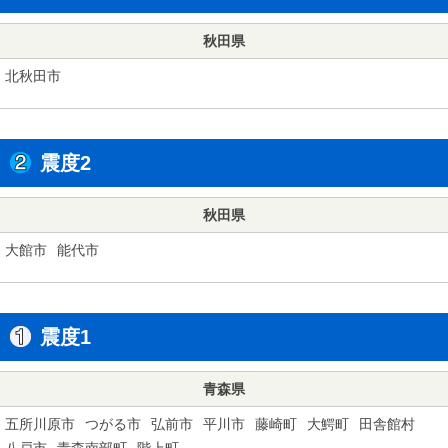
秋田県
北秋田市
震度2
秋田県
大館市
能代市
震度1
青森県
五所川原市
つがる市
弘前市
平川市
藤崎町
大鰐町
田舎館村
八戸市
青森南部町
階上町