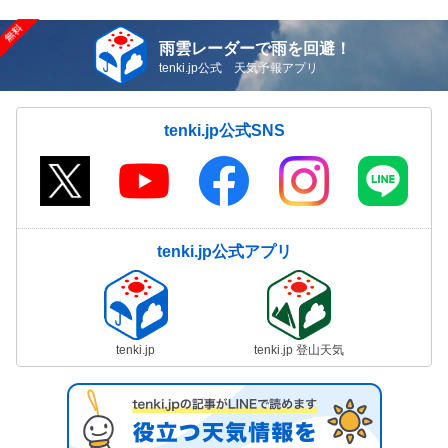
雨雲レーダーで雨を回避！
tenki.jp公式 天気予報アプリ
tenki.jp公式SNS
tenki.jp公式アプリ
tenki.jp
tenki.jp 登山天気