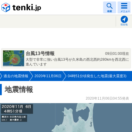
tenki.jp
検索
メニュー
現在地
台風13号情報
09日01:00現在
大型で非常に強い台風13号が久米島の西北西約280kmを西北西に
進んでいます
過去の地震情報
2020年11月06日
04時51分頃発生した地震(最大震度3)
地震情報
2020年11月06日04:55発表