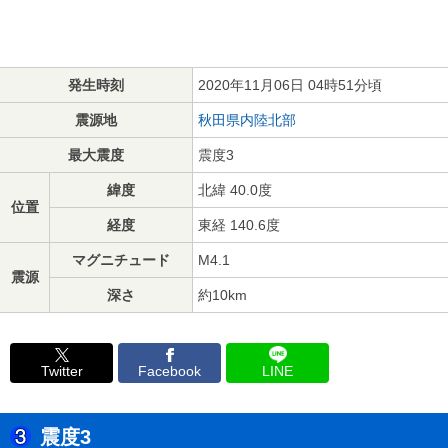
発生時刻
2020年11月06日 04時51分頃
震源地
秋田県内陸北部
最大震度
震度3
緯度
北緯 40.0度
位置
経度
東経 140.6度
マグニチュード
M4.1
震源
深さ
約10km
Twitter
Facebook
LINE
震度3