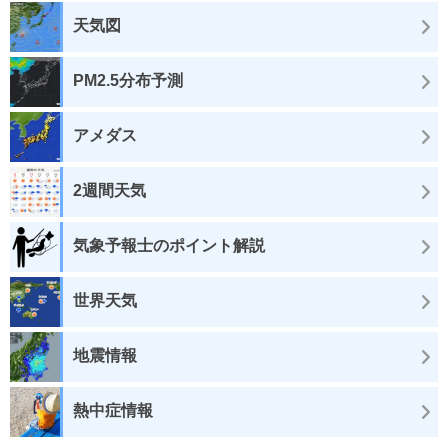
天気図
PM2.5分布予測
アメダス
2週間天気
気象予報士のポイント解説
世界天気
地震情報
熱中症情報