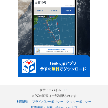
表示：
モバイル
｜
PC
※PCの閲覧は一部制限されます
利用規約
-
プライバシーポリシー
-
クッキーポリシー
広告掲載
-
お問い合わせ
-
ヘルプ