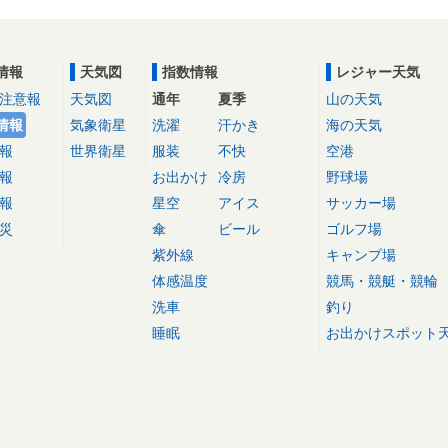
情報
天気図
指数情報
レジャー天気
注意報
天気図
通年
夏季
山の天気
情報
気象衛星
洗濯
汗かき
海の天気
報
世界衛星
服装
不快
空港
報
お出かけ
冷房
野球場
報
星空
アイス
サッカー場
災
傘
ビール
ゴルフ場
紫外線
キャンプ場
体感温度
競馬・競艇・競輪
洗車
釣り
睡眠
お出かけスポット