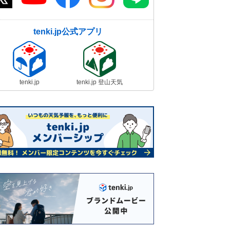
tenki.jp公式アプリ
tenki.jp
tenki.jp 登山天気