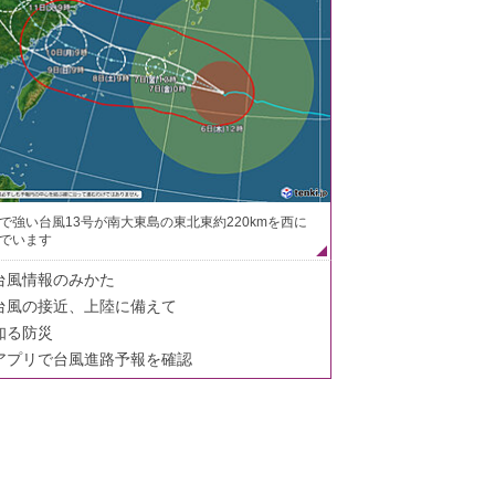
で強い台風13号が南大東島の東北東約220kmを西に
でいます
台風情報のみかた
台風の接近、上陸に備えて
知る防災
アプリで台風進路予報を確認