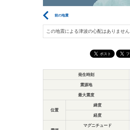
前の地震
この地震による津波の心配はありません
発生時刻
震源地
最大震度
緯度
位置
経度
マグニチュード