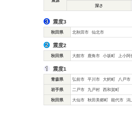
震源
深さ
震度3
秋田県
北秋田市
仙北市
震度2
秋田県
大館市
鹿角市
小坂町
上小阿
震度1
青森県
弘前市
平川市
大鰐町
八戸市
岩手県
二戸市
九戸村
西和賀町
秋田県
大仙市
秋田美郷町
能代市
潟