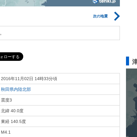
次の地震
。
2016年11月02日 14時33分頃
秋田県内陸北部
震度3
北緯 40.0度
東経 140.5度
M4.1