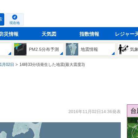
索
現在地
防災情報
天気図
指数情報
レジャー
PM2.5分布予測
地震情報
気
11月02日
14時33分頃発生した地震(最大震度3)
台
2016年11月02日14:36発表