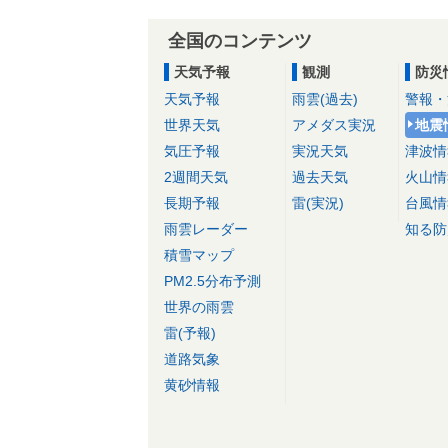
全国のコンテンツ
天気予報
観測
防災
天気予報
雨雲(過去)
警報・
世界天気
アメダス実況
地震
気圧予報
実況天気
津波情
2週間天気
過去天気
火山情
長期予報
雷(実況)
台風情
雨雲レーダー
知る防
積雪マップ
PM2.5分布予測
世界の雨雲
雷(予報)
道路気象
黄砂情報