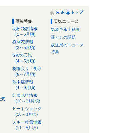
tenki.jpトップ
季節特集
天気ニュース
花粉飛散情報
気象予報士解説
(1～5月頃)
暮らしの話題
桜開花情報
放送局のニュース
(2～5月頃)
特集
GWの天気
(4～5月頃)
梅雨入り・明け
(5～7月頃)
熱中症情報
(4～9月頃)
紅葉見頃情報
天気
(10～11月頃)
ヒートショック
(10～3月頃)
スキー積雪情報
(11～5月頃)