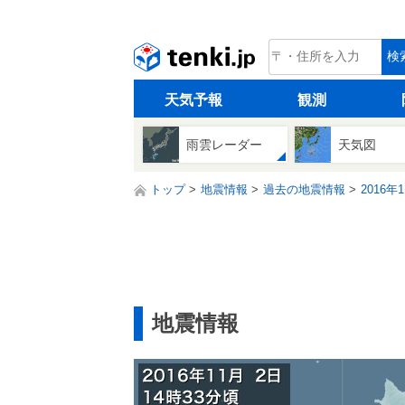
tenki.jp
検
天気予報
観測
雨雲レーダー
天気図
トップ
地震情報
過去の地震情報
2016年
地震情報