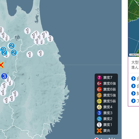
大型
進ん