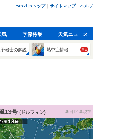
tenki.jpトップ
｜
サイトマップ
｜
ヘルプ
天気
季節特集
天気ニュース
象予報士の解説
熱中症情報
注目
風13号
(ドルフィン)
06日12:00現在