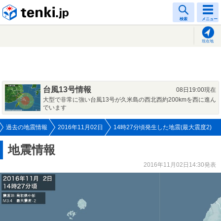
tenki.jp
検索
メニュー
現在地
台風13号情報
08日19:00現在
大型で非常に強い台風13号が久米島の西北西約200kmを西に進ん
でいます
過去の地震情報
2016年11月02日
14時27分頃発生した地震(最大震度2)
地震情報
2016年11月02日14:30発表