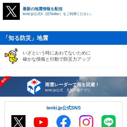
最新の地震情報を配信
tenki.jp公式X（旧Twitter）をご利用ください。
「知る防災」地震
いざという時にあわてないために
確かな情報と行動で防災力アップ
雨雲レーダーで雨を回避！
tenki.jp公式 天気予報アプリ
tenki.jp公式SNS