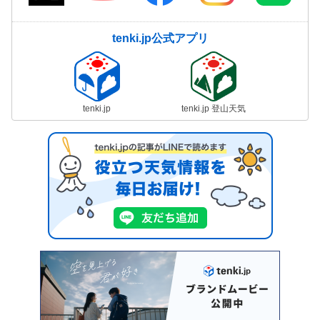
tenki.jp公式アプリ
tenki.jp
tenki.jp 登山天気