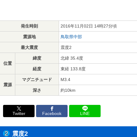
発生時刻
2016年11月02日 14時27分頃
震源地
鳥取県中部
最大震度
震度2
緯度
北緯 35.4度
位置
経度
東経 133.8度
マグニチュード
M3.4
震源
深さ
約10km
Twitter
Facebook
LINE
震度2