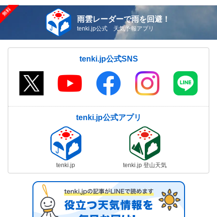
雨雲レーダーで雨を回避！
tenki.jp公式 天気予報アプリ
tenki.jp公式SNS
tenki.jp公式アプリ
tenki.jp
tenki.jp 登山天気