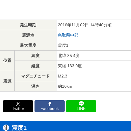
発生時刻
2016年11月02日 14時40分頃
震源地
鳥取県中部
最大震度
震度1
緯度
北緯 35.4度
位置
経度
東経 133.9度
マグニチュード
M2.3
震源
深さ
約10km
Twitter
Facebook
LINE
震度1