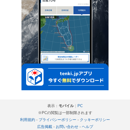
表示：
モバイル
｜
PC
※PCの閲覧は一部制限されます
利用規約
-
プライバシーポリシー
-
クッキーポリシー
広告掲載
-
お問い合わせ
-
ヘルプ