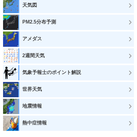
天気図
PM2.5分布予測
アメダス
2週間天気
気象予報士のポイント解説
世界天気
地震情報
熱中症情報