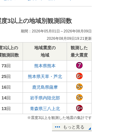
震度3以上の地域別観測回数
期間：2026年05月01日～2026年08月09日
2026年08月09日19:21更新
度3以上の
地域震度の
観測した
震観測回数
地域
最大震度
73
回
熊本県熊本
25
回
熊本県天草・芦北
16
回
鹿児島県薩摩
14
回
岩手県内陸北部
13
回
青森県三八上北
※震度3以上を観測した地震の集計です
もっと見る