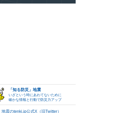
「知る防災」地震
いざという時にあわてないために
確かな情報と行動で防災力アップ
地震のtenki.jp公式X（旧Twitter）