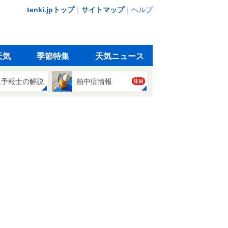
tenki.jpトップ
｜
サイトマップ
｜
ヘルプ
天気
季節特集
天気ニュース
象予報士の解説
熱中症情報
注目