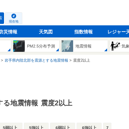
索
現在地
防災情報
天気図
指数情報
レジャー
PM2.5分布予測
地震情報
気
岩手県内陸北部を震源とする地震情報
震度2以上
する地震情報
震度2以上
5弱以上
5強以上
6弱以上
6強以上
7