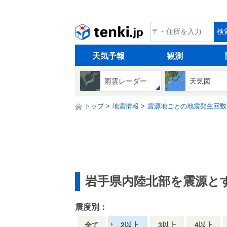
tenki.jp
検
天気予報
観測
雨雲レーダー
天気図
トップ
地震情報
震源地ごとの地震発生回数
岩手県内陸北部を震源と
震度別：
全て
2以上
3以上
4以上