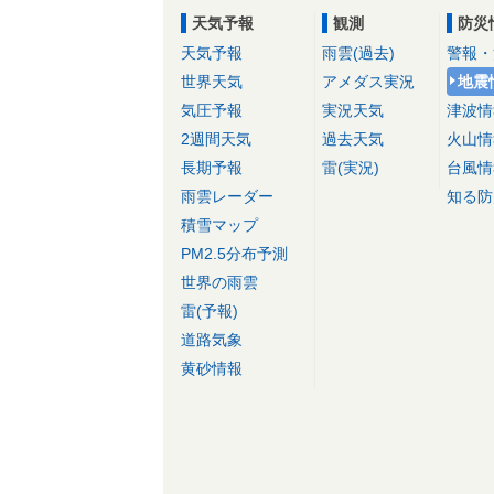
天気予報
観測
防災
天気予報
雨雲(過去)
警報・
世界天気
アメダス実況
地震
気圧予報
実況天気
津波情
2週間天気
過去天気
火山情
長期予報
雷(実況)
台風情
雨雲レーダー
知る防
積雪マップ
PM2.5分布予測
世界の雨雲
雷(予報)
道路気象
黄砂情報