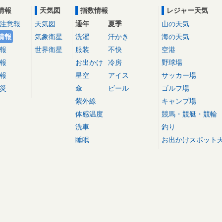
情報
天気図
指数情報
レジャー天気
注意報
天気図
通年
夏季
山の天気
情報
気象衛星
洗濯
汗かき
海の天気
報
世界衛星
服装
不快
空港
報
お出かけ
冷房
野球場
報
星空
アイス
サッカー場
災
傘
ビール
ゴルフ場
紫外線
キャンプ場
体感温度
競馬・競艇・競輪
洗車
釣り
睡眠
お出かけスポット