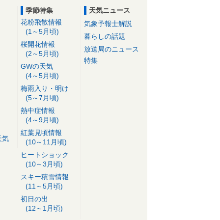
季節特集
天気ニュース
花粉飛散情報
気象予報士解説
(1～5月頃)
暮らしの話題
桜開花情報
放送局のニュース
(2～5月頃)
特集
GWの天気
(4～5月頃)
梅雨入り・明け
(5～7月頃)
熱中症情報
(4～9月頃)
紅葉見頃情報
天気
(10～11月頃)
ヒートショック
(10～3月頃)
スキー積雪情報
(11～5月頃)
初日の出
(12～1月頃)