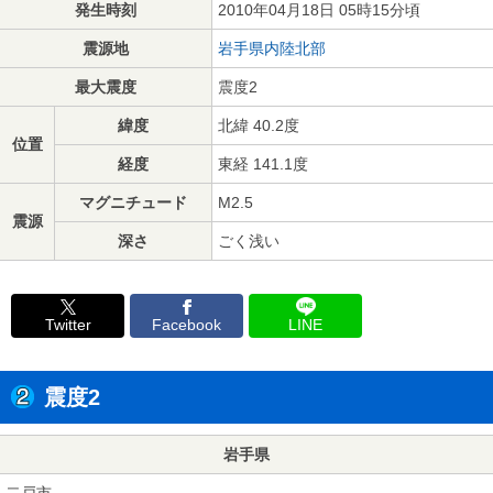
発生時刻
2010年04月18日 05時15分頃
震源地
岩手県内陸北部
最大震度
震度2
緯度
北緯 40.2度
位置
経度
東経 141.1度
マグニチュード
M2.5
震源
深さ
ごく浅い
Twitter
Facebook
LINE
震度2
岩手県
二戸市