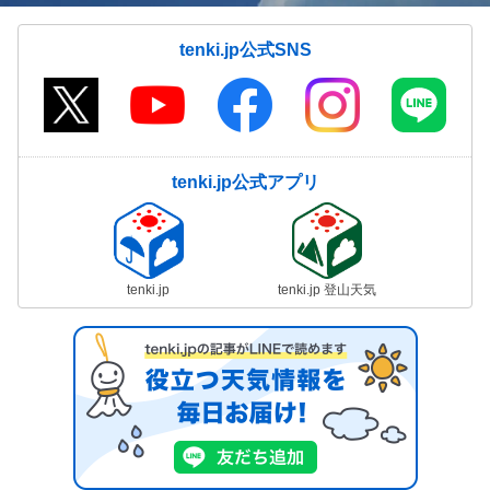
tenki.jp公式SNS
tenki.jp公式アプリ
tenki.jp
tenki.jp 登山天気