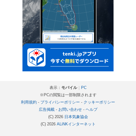
表示：
モバイル
｜
PC
※PCの閲覧は一部制限されます
利用規約
-
プライバシーポリシー
-
クッキーポリシー
広告掲載
-
お問い合わせ
-
ヘルプ
(C) 2026
日本気象協会
(C) 2026
ALiNKインターネット