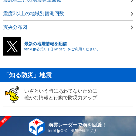
震度3以上の地域別観測回数
震央分布図
最新の地震情報を配信
tenki.jp公式X（旧Twitter）をご利用ください。
「知る防災」地震
いざという時にあわてないために
確かな情報と行動で防災力アップ
雨雲レーダーで雨を回避！
tenki.jp公式 天気予報アプリ