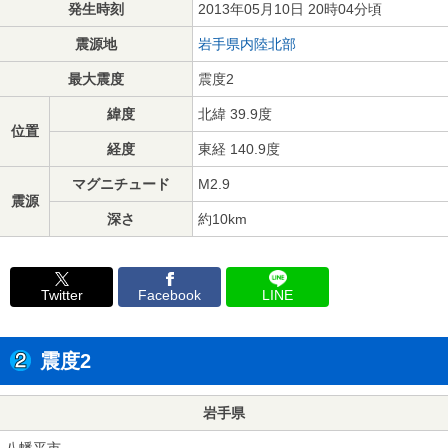
発生時刻
2013年05月10日 20時04分頃
震源地
岩手県内陸北部
最大震度
震度2
緯度
北緯 39.9度
位置
経度
東経 140.9度
マグニチュード
M2.9
震源
深さ
約10km
Twitter
Facebook
LINE
震度2
岩手県
八幡平市