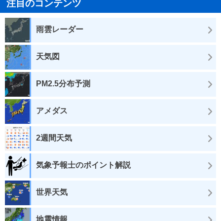
注目のコンテンツ
雨雲レーダー
天気図
PM2.5分布予測
アメダス
2週間天気
気象予報士のポイント解説
世界天気
地震情報