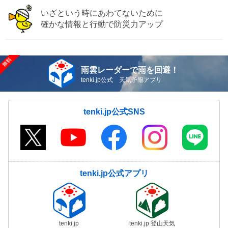
いざという時にあわてないために
確かな情報と行動で防災力アップ
雨雲レーダーで雨を回避！
tenki.jp公式 天気予報アプリ
tenki.jp公式SNS
tenki.jp公式アプリ
tenki.jp
tenki.jp 登山天気