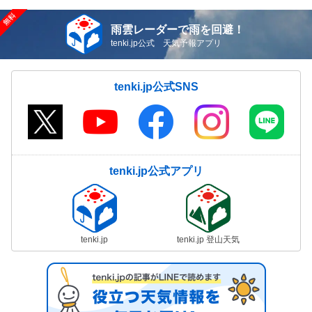
雨雲レーダーで雨を回避！
tenki.jp公式 天気予報アプリ
tenki.jp公式SNS
tenki.jp公式アプリ
tenki.jp
tenki.jp 登山天気