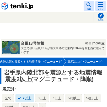
tenki.jp
検索
メニュー
現在地
台風13号情報
06日17:00現在
大型で強い台風13号が南大東島の北東約130kmを西北西に進んで
います
内陸北部を震源とする地震情報(マグニチュード)
震度2以上(マグニチュード)
岩手県内陸北部を震源とする地震情報
震度2以上(マグニチュード・降順)
震度別：
全て
2以上
3以上
4以上
5弱以上
5強以上