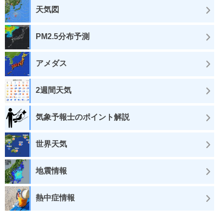
天気図
PM2.5分布予測
アメダス
2週間天気
気象予報士のポイント解説
世界天気
地震情報
熱中症情報