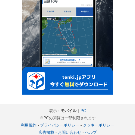
表示：
モバイル
｜
PC
※PCの閲覧は一部制限されます
利用規約
-
プライバシーポリシー
-
クッキーポリシー
広告掲載
-
お問い合わせ
-
ヘルプ