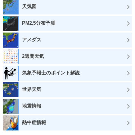
天気図
PM2.5分布予測
アメダス
2週間天気
気象予報士のポイント解説
世界天気
地震情報
熱中症情報