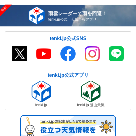
雨雲レーダーで雨を回避！
tenki.jp公式 天気予報アプリ
tenki.jp公式SNS
tenki.jp公式アプリ
tenki.jp
tenki.jp 登山天気