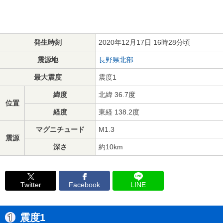
発生時刻
2020年12月17日 16時28分頃
震源地
長野県北部
最大震度
震度1
緯度
北緯 36.7度
位置
経度
東経 138.2度
マグニチュード
M1.3
震源
深さ
約10km
Twitter
Facebook
LINE
震度1