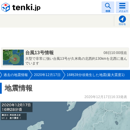
tenki.jp
検索
メニュー
現在地
台風13号情報
08日10:00現在
大型で非常に強い台風13号が久米島の北西約130kmを北西に進ん
でいます
過去の地震情報
2020年12月17日
16時28分頃発生した地震(最大震度1)
地震情報
2020年12月17日16:33発表