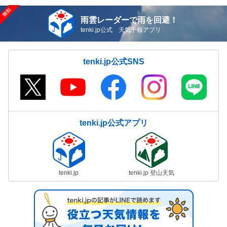
雨雲レーダーで雨を回避！
tenki.jp公式 天気予報アプリ
tenki.jp公式SNS
tenki.jp公式アプリ
tenki.jp
tenki.jp 登山天気