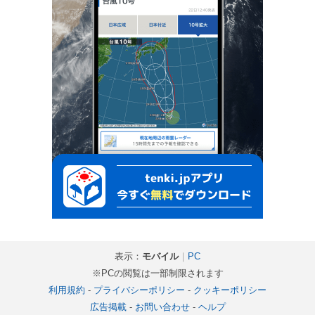
表示：
モバイル
｜
PC
※PCの閲覧は一部制限されます
利用規約
-
プライバシーポリシー
-
クッキーポリシー
広告掲載
-
お問い合わせ
-
ヘルプ