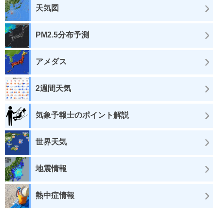
天気図
PM2.5分布予測
アメダス
2週間天気
気象予報士のポイント解説
世界天気
地震情報
熱中症情報