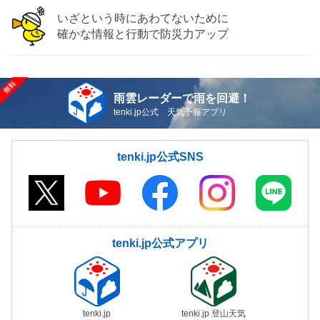
いざという時にあわてないために
確かな情報と行動で防災力アップ
雨雲レーダーで雨を回避！
tenki.jp公式 天気予報アプリ
tenki.jp公式SNS
tenki.jp公式アプリ
tenki.jp
tenki.jp 登山天気