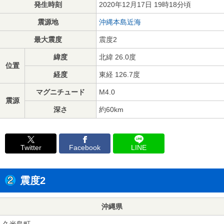
発生時刻
2020年12月17日 19時18分頃
震源地
沖縄本島近海
最大震度
震度2
緯度
北緯 26.0度
位置
経度
東経 126.7度
マグニチュード
M4.0
震源
深さ
約60km
Twitter
Facebook
LINE
震度2
沖縄県
久米島町