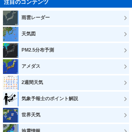
注目のコンテンツ
雨雲レーダー
天気図
PM2.5分布予測
アメダス
2週間天気
気象予報士のポイント解説
世界天気
地震情報