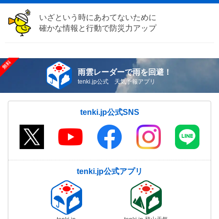
いざという時にあわてないために
確かな情報と行動で防災力アップ
雨雲レーダーで雨を回避！
tenki.jp公式 天気予報アプリ
tenki.jp公式SNS
tenki.jp公式アプリ