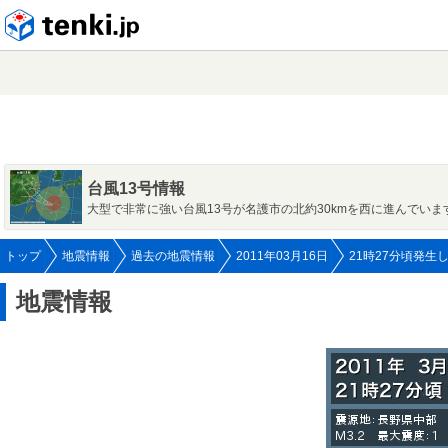
tenki.jp
台風13号情報
大型で非常に強い台風13号が名護市の北約30kmを西に進んでいま
トップ
地震情報
過去の地震情報
2011年03月16日
21時27分頃発生
地震情報