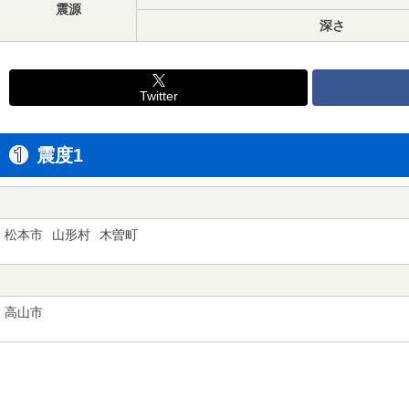
震源
深さ
Twitter
震度1
松本市
山形村
木曽町
高山市