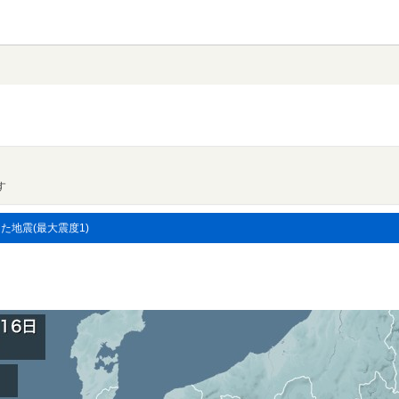
す
した地震(最大震度1)