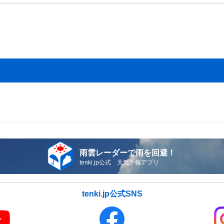
雨雲レーダーで雨を回避！
tenki.jp公式 天気予報アプリ
tenki.jp公式SNS