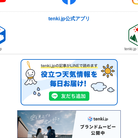
tenki.jp公式アプリ
jp
tenki.