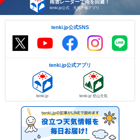
雨雲レーダーで雨を回避！
tenki.jp公式 天気予報アプリ
tenki.jp公式SNS
tenki.jp公式アプリ
tenki.jp
tenki.jp 登山天気