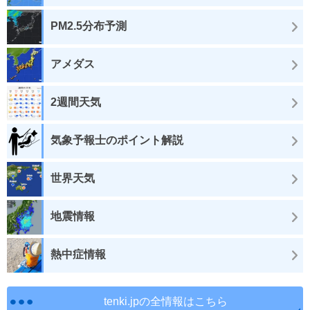
PM2.5分布予測
アメダス
2週間天気
気象予報士のポイント解説
世界天気
地震情報
熱中症情報
tenki.jpの全情報はこちら