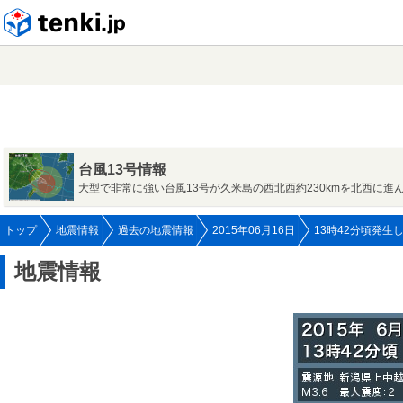
tenki.jp
台風13号情報
大型で非常に強い台風13号が久米島の西北西約230kmを北西に進
トップ
地震情報
過去の地震情報
2015年06月16日
13時42分頃発生
地震情報