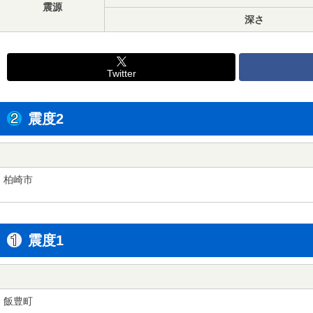
震源
深さ
Twitter
震度2
柏崎市
震度1
飯豊町