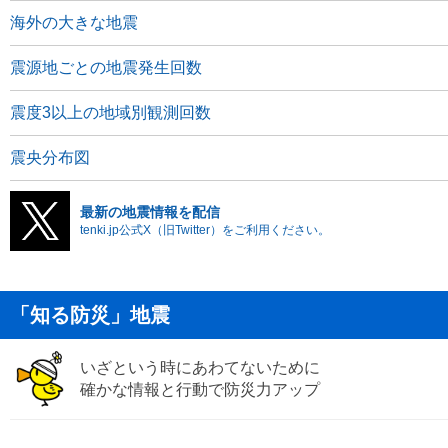
海外の大きな地震
震源地ごとの地震発生回数
震度3以上の地域別観測回数
震央分布図
最新の地震情報を配信
tenki.jp公式X（旧Twitter）をご利用ください。
「知る防災」地震
いざという時にあわてないために
確かな情報と行動で防災力アップ