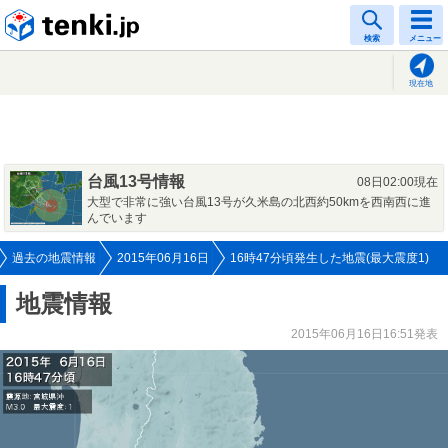
tenki.jp
検索
メニュー
現在地
台風13号情報
08日02:00現在
大型で非常に強い台風13号が久米島の北西約50kmを西南西に進
んでいます
過去の地震情報
2015年06月16日
16時47分頃発生した地震(最大震度1)
地震情報
2015年06月16日16:51発表