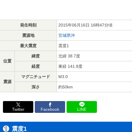
発生時刻
2015年06月16日 16時47分頃
震源地
宮城県沖
最大震度
震度1
緯度
北緯 38.7度
位置
経度
東経 141.8度
マグニチュード
M3.0
震源
深さ
約50km
Twitter
Facebook
LINE
震度1