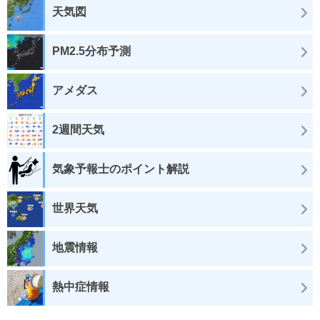
天気図
PM2.5分布予測
アメダス
2週間天気
気象予報士のポイント解説
世界天気
地震情報
熱中症情報