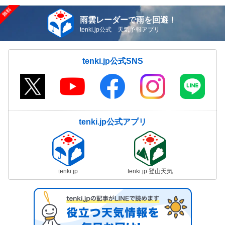
雨雲レーダーで雨を回避！
tenki.jp公式 天気予報アプリ
tenki.jp公式SNS
tenki.jp公式アプリ
tenki.jp
tenki.jp 登山天気