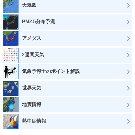
天気図
PM2.5分布予測
アメダス
2週間天気
気象予報士のポイント解説
世界天気
地震情報
熱中症情報