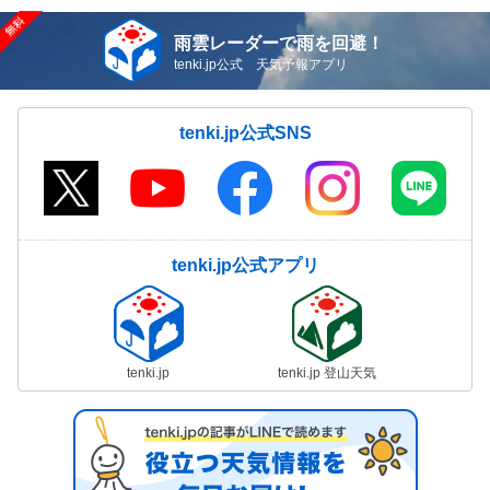
雨雲レーダーで雨を回避！
tenki.jp公式 天気予報アプリ
tenki.jp公式SNS
tenki.jp公式アプリ
tenki.jp
tenki.jp 登山天気