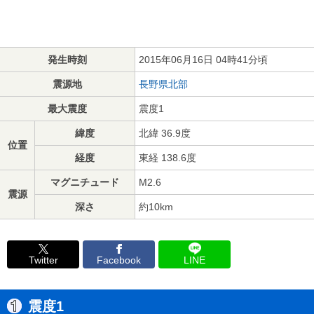
発生時刻
2015年06月16日 04時41分頃
震源地
長野県北部
最大震度
震度1
緯度
北緯 36.9度
位置
経度
東経 138.6度
マグニチュード
M2.6
震源
深さ
約10km
Twitter
Facebook
LINE
震度1