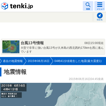
tenki.jp
検索
メニュー
現在地
台風13号情報
08日15:00現在
大型で非常に強い台風13号が久米島の西北西約170kmを西に進ん
でいます
過去の地震情報
2015年06月16日
04時41分頃発生した地震(最大震度1)
地震情報
2015年06月16日04:45発表